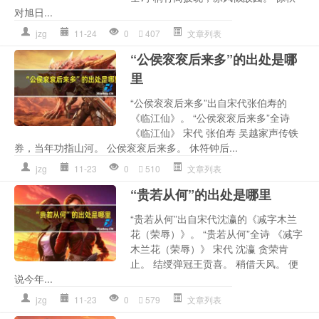
对旭日...
jzg
11-24
0
407
文章列表
“公侯衮衮后来多”的出处是哪
里
“公侯衮衮后来多”出自宋代张伯寿的
《临江仙》。 “公侯衮衮后来多”全诗
《临江仙》 宋代 张伯寿 吴越家声传铁
券，当年功指山河。 公侯衮衮后来多。 休符钟后...
jzg
11-23
0
510
文章列表
“贵若从何”的出处是哪里
“贵若从何”出自宋代沈瀛的《减字木兰
花（荣辱）》。 “贵若从何”全诗 《减字
木兰花（荣辱）》 宋代 沈瀛 贪荣肯
止。 结绶弹冠王贡喜。 稍借天风。 便
说今年...
jzg
11-23
0
579
文章列表