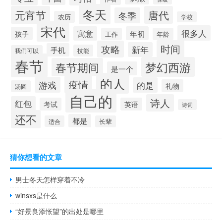
冬天
元宵节
唐代
冬季
农历
学校
宋代
很多人
寓意
年初
孩子
工作
年龄
时间
攻略
新年
手机
技能
我们可以
春节
梦幻西游
春节期间
是一个
的人
疫情
游戏
的是
礼物
汤圆
自己的
诗人
红包
考试
英语
诗词
还不
都是
适合
长辈
猜你想看的文章
男士冬天怎样穿着不冷
winsxs是什么
“好景良添怅望”的出处是哪里