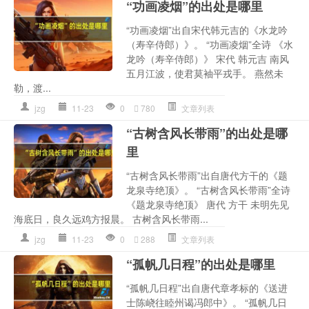
“功画凌烟”的出处是哪里
“功画凌烟”出自宋代韩元吉的《水龙吟
（寿辛侍郎）》。 “功画凌烟”全诗 《水
龙吟（寿辛侍郎）》 宋代 韩元吉 南风
五月江波，使君莫袖平戎手。 燕然未
勒，渡...
jzg
11-23
0
780
文章列表
“古树含风长带雨”的出处是哪
里
“古树含风长带雨”出自唐代方干的《题
龙泉寺绝顶》。 “古树含风长带雨”全诗
《题龙泉寺绝顶》 唐代 方干 未明先见
海底日，良久远鸡方报晨。 古树含风长带雨...
jzg
11-23
0
288
文章列表
“孤帆几日程”的出处是哪里
“孤帆几日程”出自唐代章孝标的《送进
士陈峣往睦州谒冯郎中》。 “孤帆几日