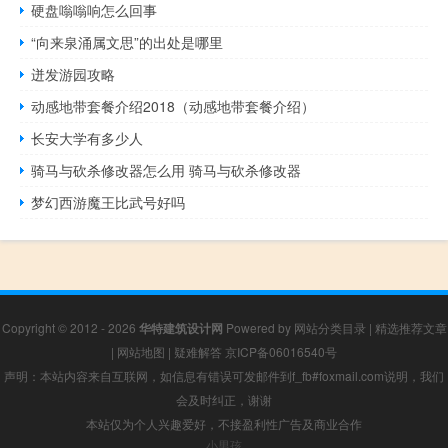
硬盘嗡嗡响怎么回事
“向来泉涌属文思”的出处是哪里
迸发游园攻略
动感地带套餐介绍2018（动感地带套餐介绍）
长安大学有多少人
骑马与砍杀修改器怎么用 骑马与砍杀修改器
梦幻西游魔王比武号好吗
Copyright © 2012 - 2026
华特建筑设计网
Powered by
网站分类目录
|
精选推荐文章
|
网站地图
|
疑难解答
京ICP备06016540号
声明：本站内容来自互联网，如信息有错误可发邮件到f_fb#foxmail.com说明，我们
会及时纠正，谢谢
本站仅为个人兴趣爱好，不接盈利性广告及商业合作
小男孩