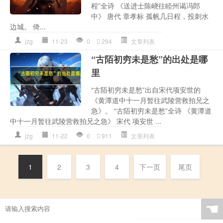
程”全诗 《送进士陈峣往睦州谒冯郎
中》 唐代 章孝标 孤帆几日程，投刺水
边城。 倚...
jzg
11-23
0
294
文章列表
“古陌初穷未是愁”的出处是哪
里
“古陌初穷未是愁”出自宋代项安世的
《黄潭道中十一月暂往武陵营救拍兄之
急》。 “古陌初穷未是愁”全诗 《黄潭道
中十一月暂往武陵营救拍兄之急》 宋代 项安世 ...
jzg
11-22
0
911
文章列表
1
2
3
4
下一页
尾页
☚