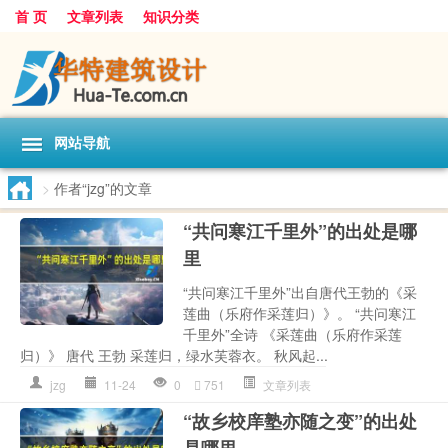
首 页
文章列表
知识分类
网站导航
>
作者“jzg”的文章
“共问寒江千里外”的出处是哪
里
“共问寒江千里外”出自唐代王勃的《采
莲曲（乐府作采莲归）》。 “共问寒江
千里外”全诗 《采莲曲（乐府作采莲
归）》 唐代 王勃 采莲归，绿水芙蓉衣。 秋风起...
jzg
11-24
0
751
文章列表
“故乡校庠塾亦随之变”的出处
是哪里