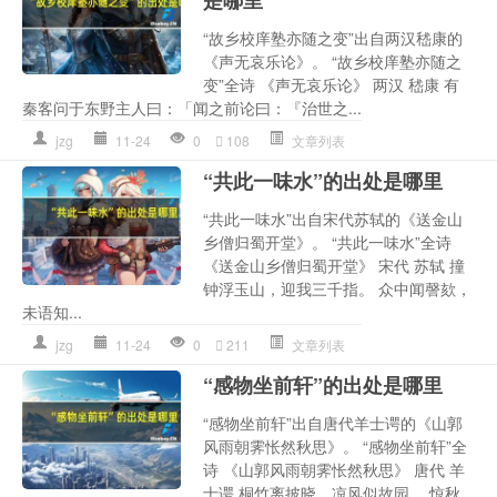
“故乡校庠塾亦随之变”出自两汉嵇康的
《声无哀乐论》。 “故乡校庠塾亦随之
变”全诗 《声无哀乐论》 两汉 嵇康 有
秦客问于东野主人曰：「闻之前论曰：『治世之...
jzg
11-24
0
108
文章列表
“共此一味水”的出处是哪里
“共此一味水”出自宋代苏轼的《送金山
乡僧归蜀开堂》。 “共此一味水”全诗
《送金山乡僧归蜀开堂》 宋代 苏轼 撞
钟浮玉山，迎我三千指。 众中闻謦欬，
未语知...
jzg
11-24
0
211
文章列表
“感物坐前轩”的出处是哪里
“感物坐前轩”出自唐代羊士谔的《山郭
风雨朝霁怅然秋思》。 “感物坐前轩”全
诗 《山郭风雨朝霁怅然秋思》 唐代 羊
士谔 桐竹离披晓，凉风似故园。 惊秋