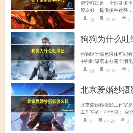
留学移民是一个涉及多个
策友好，提供多种途径，如快速
ng
01-26
0
狗狗为什么吐
狗狗呕吐绿色液体可能有以
中的叶绿素未被完全消化吸收
gg
01-26
0
北京爱婚纱摄
北京爱婚纱摄影工作室是
工作室的一些信息： 成立
bj
01-26
0