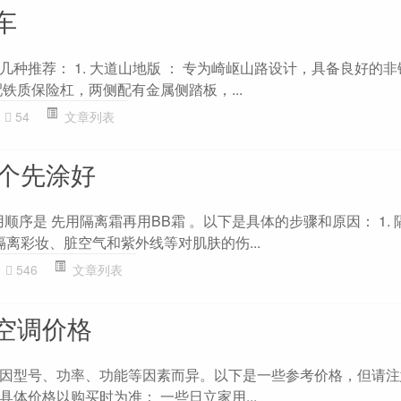
车
种推荐： 1. 大道山地版 ： 专为崎岖山路设计，具备良好的
铁质保险杠，两侧配有金属侧踏板，...
54
文章列表
哪个先涂好
顺序是 先用隔离霜再用BB霜 。以下是具体的步骤和原因： 1.
隔离彩妆、脏空气和紫外线等对肌肤的伤...
546
文章列表
空调价格
因型号、功率、功能等因素而异。以下是一些参考价格，但请注
体价格以购买时为准： 一些日立家用...