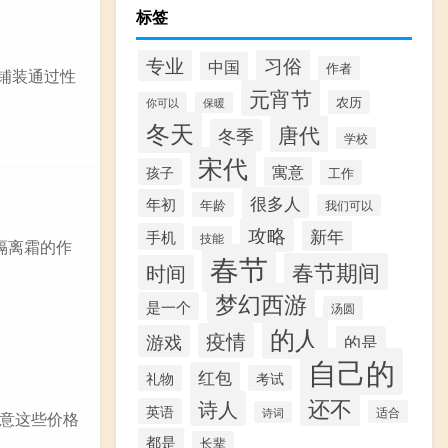
标签
专业
习俗
中国
作者
非铺装通过性
元宵节
农历
你可以
保暖
冬天
唐代
冬季
学校
宋代
寓意
孩子
工作
很多人
年初
年龄
我们可以
攻略
新年
手机
技能
 隔离霜的作
春节
春节期间
时间
梦幻西游
是一个
汤圆
的人
疫情
游戏
的是
自己的
红包
礼物
考试
还不
诗人
英语
适合
诗词
意这些价格
都是
长辈