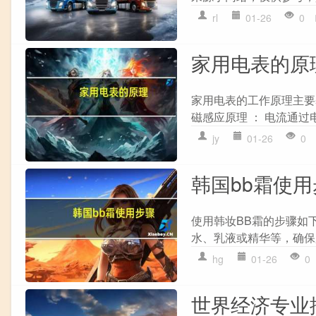
rl
01-26
0
家用电表的原
家用电表的工作原理主要
磁感应原理 ： 电流通过
jy
01-26
0
韩国bb霜使
使用韩妆BB霜的步骤如下
水、乳液或精华等，确保肌
hg
01-26
0
世界经济专业