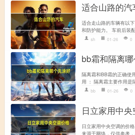
适合山路的汽
适合走山路的车辆有以下几
和防护能力。 车前后装配
sh
01-26
0
bb霜和隔离
隔离霜和BB霜的正确使用
用 ： 隔离霜主要作用是
bb
01-26
0
日立家用中央
日立家用中央空调的价格
来源于网络，仅供参考，具