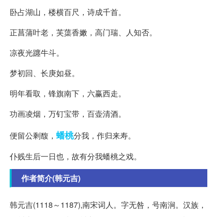
卧占湖山，楼横百尺，诗成千首。
正菖蒲叶老，芙蕖香嫩，高门瑞、人知否。
凉夜光躔牛斗。
梦初回、长庚如昼。
明年看取，锋旗南下，六赢西走。
功画凌烟，万钉宝带，百壶清酒。
蟠桃
便留公剩馥，
分我，作归来寿。
仆贱生后一日也，故有分我蟠桃之戏。
作者简介(韩元吉)
韩元吉(1118～1187),南宋词人。字无咎，号南涧。汉族，