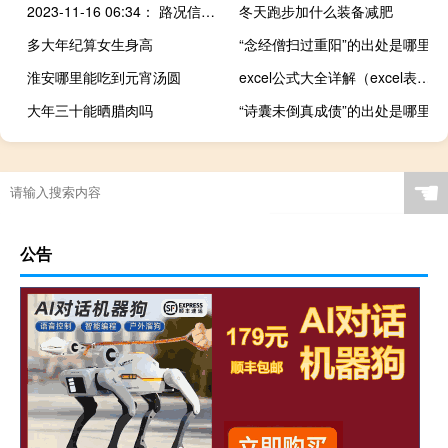
2023-11-16 06:34： 路况信息：2023年11月16日4时25分，武深高速浏醴段沙市收费站附近以北K264处南往北因两车追尾实行交通管制，5时33分解除交通管制，行车道可缓行，至6时30分已恢复正常通行。Sa85Za ​​​
冬天跑步加什么装备减肥
多大年纪算女生身高
“念经僧扫过重阳”的出处是哪里
淮安哪里能吃到元宵汤圆
excel公式大全详解（excel表格函数公式大全）
大年三十能晒腊肉吗
“诗囊未倒真成债”的出处是哪里
☚
公告