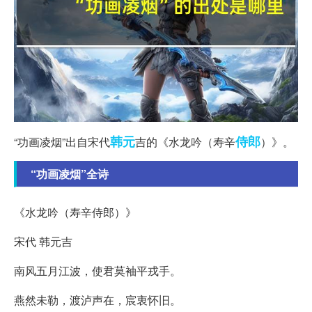
韩元
侍郎
“功画凌烟”出自宋代
吉的《水龙吟（寿辛
）》。
“功画凌烟”全诗
《水龙吟（寿辛侍郎）》
宋代 韩元吉
南风五月江波，使君莫袖平戎手。
燕然未勒，渡泸声在，宸衷怀旧。