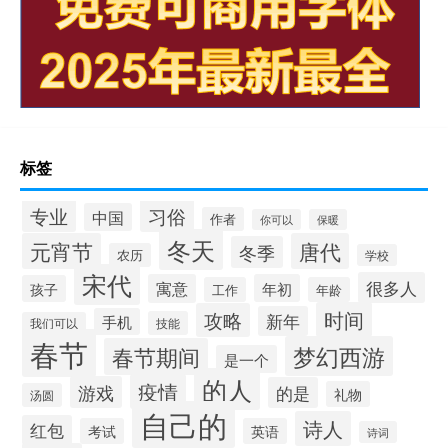
标签
专业
习俗
中国
作者
你可以
保暖
冬天
元宵节
唐代
冬季
农历
学校
宋代
很多人
寓意
年初
孩子
工作
年龄
时间
攻略
新年
手机
技能
我们可以
春节
梦幻西游
春节期间
是一个
的人
疫情
游戏
的是
礼物
汤圆
自己的
诗人
红包
考试
英语
诗词