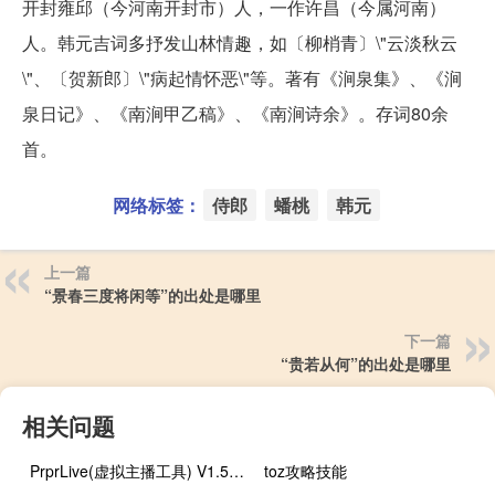
开封雍邱（今河南开封市）人，一作许昌（今属河南）
人。韩元吉词多抒发山林情趣，如〔柳梢青〕\"云淡秋云
\"、〔贺新郎〕\"病起情怀恶\"等。著有《涧泉集》、《涧
泉日记》、《南涧甲乙稿》、《南涧诗余》。存词80余
首。
网络标签：
侍郎
蟠桃
韩元
上一篇
“景春三度将闲等”的出处是哪里
下一篇
“贵若从何”的出处是哪里
相关问题
PrprLive(虚拟主播工具) V1.5.2 官方版（PrprLive(虚拟主播工具) V1.5.2 官方版功能简介）
toz攻略技能