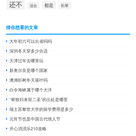
还不
都是
适合
长辈
猜你想看的文章
大年初六可以出省吗吗
深圳冬天穿多少合适
天津过年去哪里玩
新奥尔良是哪个国家
澳洲杉树冬天落叶吗
白令海峡属于哪个大洋
“辇致归来荷二圣”的出处是哪里
瑞士苏黎世大学的留学费用是多少
元宵节也是中国古代情人节
开心消消乐210攻略