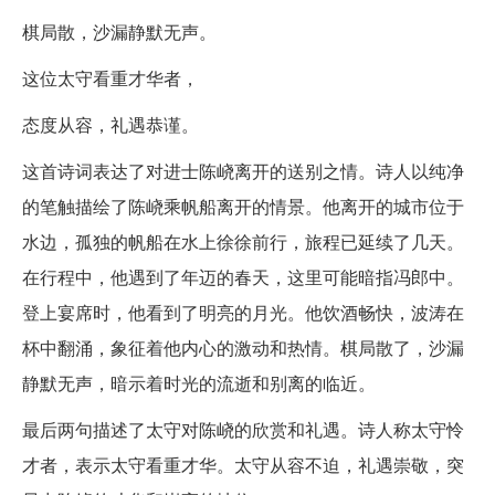
棋局散，沙漏静默无声。
这位太守看重才华者，
态度从容，礼遇恭谨。
这首诗词表达了对进士陈峣离开的送别之情。诗人以纯净
的笔触描绘了陈峣乘帆船离开的情景。他离开的城市位于
水边，孤独的帆船在水上徐徐前行，旅程已延续了几天。
在行程中，他遇到了年迈的春天，这里可能暗指冯郎中。
登上宴席时，他看到了明亮的月光。他饮酒畅快，波涛在
杯中翻涌，象征着他内心的激动和热情。棋局散了，沙漏
静默无声，暗示着时光的流逝和别离的临近。
最后两句描述了太守对陈峣的欣赏和礼遇。诗人称太守怜
才者，表示太守看重才华。太守从容不迫，礼遇崇敬，突