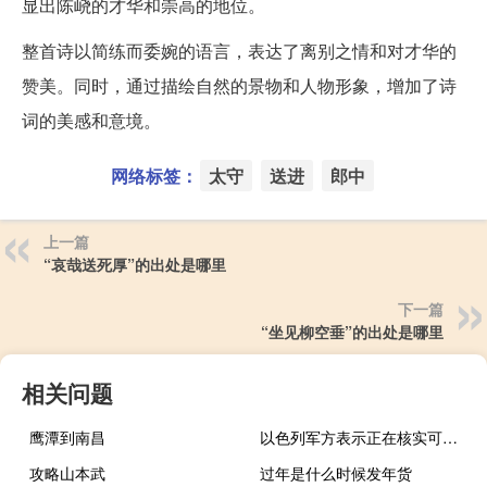
显出陈峣的才华和崇高的地位。
整首诗以简练而委婉的语言，表达了离别之情和对才华的
赞美。同时，通过描绘自然的景物和人物形象，增加了诗
词的美感和意境。
网络标签：
太守
送进
郎中
上一篇
“哀哉送死厚”的出处是哪里
下一篇
“坐见柳空垂”的出处是哪里
相关问题
鹰潭到南昌
以色列军方表示正在核实可能来自叙利亚或黎巴嫩的空中渗透报告
攻略山本武
过年是什么时候发年货