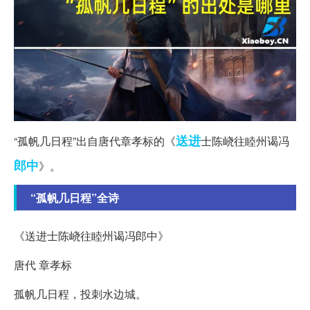
送进
“孤帆几日程”出自唐代章孝标的《
士陈峣往睦州谒冯
郎中
》。
“孤帆几日程”全诗
《送进士陈峣往睦州谒冯郎中》
唐代 章孝标
孤帆几日程，投刺水边城。