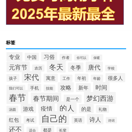
标签
专业
习俗
中国
作者
你可以
保暖
冬天
元宵节
唐代
冬季
农历
学校
宋代
很多人
寓意
年初
孩子
工作
年龄
时间
攻略
新年
手机
技能
我们可以
春节
梦幻西游
春节期间
是一个
的人
疫情
游戏
的是
礼物
汤圆
自己的
诗人
红包
考试
英语
诗词
还不
都是
适合
长辈