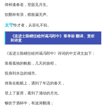
倚棹逢春老，登筵见月生。
饮酣杯有浪，棋散漏无声。
太守
怜才者，从容礼不轻。
《送进士陈峣往睦州谒冯郎中》章孝标 翻译、赏析
和诗意
《送进士陈峣往睦州谒冯郎中》诗词的中文译文如下：
靠着孤独的帆船，几天的旅程，
投身到水边的城市。
倚靠在船舷上，遇到了年迈的春天，
登上了宴席，看到了涌动的月光。
畅饮于酒杯中，有波涛翻涌；