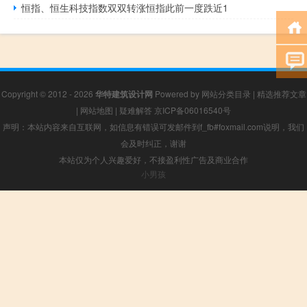
恒指、恒生科技指数双双转涨恒指此前一度跌近1
Copyright © 2012 - 2026
华特建筑设计网
Powered by
网站分类目录
|
精选推荐文章
|
网站地图
|
疑难解答
京ICP备06016540号
声明：本站内容来自互联网，如信息有错误可发邮件到f_fb#foxmail.com说明，我们
会及时纠正，谢谢
本站仅为个人兴趣爱好，不接盈利性广告及商业合作
小男孩