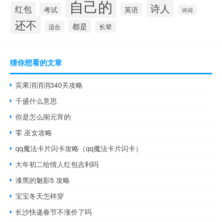
自己的
诗人
红包
考试
英语
诗词
还不
都是
适合
长辈
猜你想看的文章
宾果消消消340关攻略
千盛什么意思
你是怎么闹元宵的
零 巫女攻略
qq魔法卡片闪卡攻略（qq魔法卡片闪卡）
大年初二给情人红包吉利吗
漆黑的魅影5 攻略
宝宝冬天怎样穿
长沙快递春节不涨价了吗