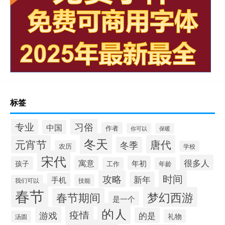
标签
专业
习俗
中国
作者
你可以
保暖
冬天
元宵节
唐代
冬季
农历
学校
宋代
很多人
寓意
年初
孩子
工作
年龄
时间
攻略
新年
手机
技能
我们可以
春节
梦幻西游
春节期间
是一个
的人
疫情
游戏
的是
礼物
汤圆