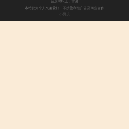
会及时纠正，谢谢
本站仅为个人兴趣爱好，不接盈利性广告及商业合作
小男孩