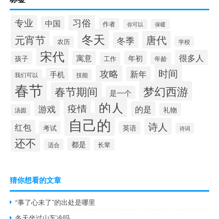
专业
习俗
中国
作者
你可以
保暖
冬天
元宵节
唐代
冬季
农历
学校
宋代
很多人
寓意
年初
孩子
工作
年龄
时间
攻略
新年
手机
技能
我们可以
春节
梦幻西游
春节期间
是一个
的人
疫情
游戏
的是
礼物
汤圆
自己的
诗人
红包
考试
英语
诗词
还不
都是
适合
长辈
猜你想看的文章
“事了心未了”的出处是哪里
冬天坐过山车冷吗