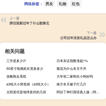
网络标签：
男友
礼物
红包
上一篇
辞旧迎新过年了什么歌陕北
下一篇
公司过年没发礼品怎么办
相关问题
三升是多少斤
日本东证指数涨超1%
50英寸电视机长宽各多少
菊花为什么冬天不开
攻略熟女系统
大年初二家狗生小狗好吗
a3纸大小简笔画（a3纸大小）
南方冬天被子打几斤
太阳直径是地球直径的几倍
阿拉丁神灯国语真人版（阿拉丁神灯国语）