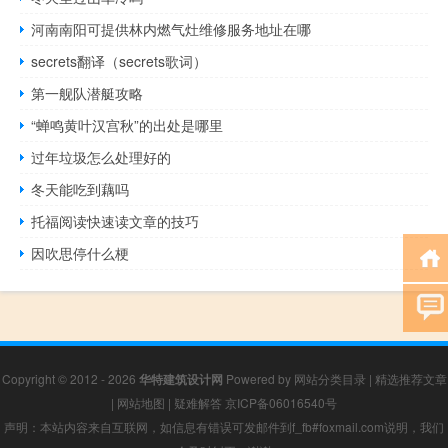
河南南阳可提供林内燃气灶维修服务地址在哪
secrets翻译（secrets歌词）
第一舰队潜艇攻略
“蝉鸣黄叶汉宫秋”的出处是哪里
过年垃圾怎么处理好的
冬天能吃到藕吗
托福阅读快速读文章的技巧
因吹思停什么梗
Copyright © 2012 - 2026
华特建筑设计网
Powered by
网站分类目录
|
精选推荐文章
|
网站地图
|
疑难解答
京ICP备06016540号
声明：本站内容来自互联网，如信息有错误可发邮件到f_fb#foxmail.com说明，我们