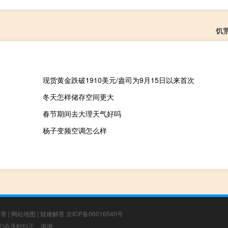
饥
现货黄金跌破1910美元/盎司为9月15日以来首次
冬天怎样储存空间更大
春节期间去大理天气好吗
杨子变频空调怎么样
文章
|
网站地图
|
疑难解答
京ICP备06016540号
，我们会及时纠正，谢谢