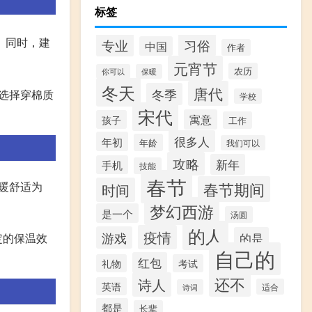
标签
。同时，建
专业
习俗
中国
作者
元宵节
农历
你可以
保暖
冬天
唐代
冬季
，选择穿棉质
学校
宋代
寓意
孩子
工作
很多人
年初
年龄
我们可以
攻略
新年
手机
技能
春节
春节期间
暖舒适为
时间
梦幻西游
是一个
汤圆
的人
疫情
游戏
的是
定的保温效
自己的
红包
礼物
考试
还不
诗人
英语
适合
诗词
都是
长辈