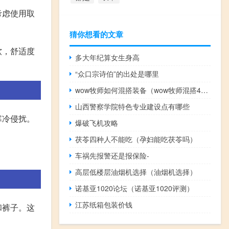
考虑使用取
猜你想看的文章
软，舒适度
多大年纪算女生身高
“众口宗诗伯”的出处是哪里
wow牧师如何混搭装备（wow牧师混搭4件套）
山西警察学院特色专业建设点有哪些
寒冷侵扰。
爆破飞机攻略
茯苓四种人不能吃（孕妇能吃茯苓吗）
车祸先报警还是报保险-
高层低楼层油烟机选择（油烟机选择）
诺基亚1020论坛（诺基亚1020评测）
江苏纸箱包装价钱
和裤子。这