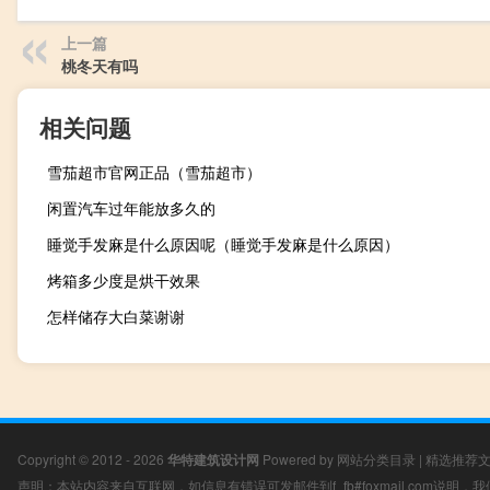
上一篇
桃冬天有吗
相关问题
雪茄超市官网正品（雪茄超市）
闲置汽车过年能放多久的
睡觉手发麻是什么原因呢（睡觉手发麻是什么原因）
烤箱多少度是烘干效果
怎样储存大白菜谢谢
Copyright © 2012 - 2026
华特建筑设计网
Powered by
网站分类目录
|
精选推荐
声明：本站内容来自互联网，如信息有错误可发邮件到f_fb#foxmail.com说明