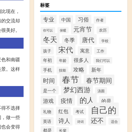
标签
相比现在，
专业
习俗
中国
情的交流却
作者
元宵节
会很美好。
农历
你可以
保暖
冬天
唐代
冬季
学校
宋代
寓意
孩子
工作
很多人
景色和南疆
年初
年龄
我们可以
攻略
美景。这样
新年
手机
技能
春节
春节期间
时间
梦幻西游
是一个
汤圆
的人
疫情
游戏
的是
自己的
不得不选择
红包
礼物
考试
间，做一些
还不
诗人
英语
适合
诗词
间也会变得
都是
长辈