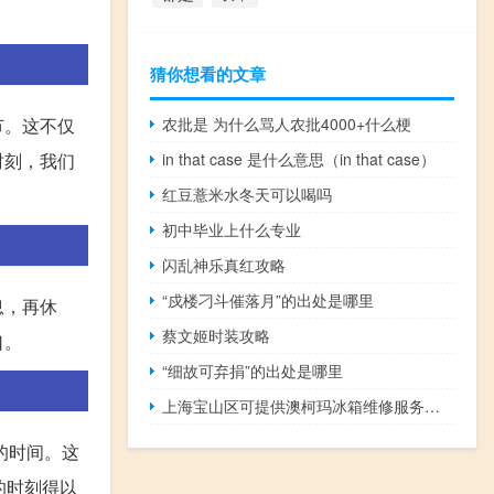
猜你想看的文章
农批是 为什么骂人农批4000+什么梗
节。这不仅
in that case 是什么意思（in that case）
时刻，我们
红豆薏米水冬天可以喝吗
初中毕业上什么专业
闪乱神乐真红攻略
“戍楼刁斗催落月”的出处是哪里
息，再休
蔡文姬时装攻略
口。
“细故可弃捐”的出处是哪里
上海宝山区可提供澳柯玛冰箱维修服务地址在哪
的时间。这
的时刻得以