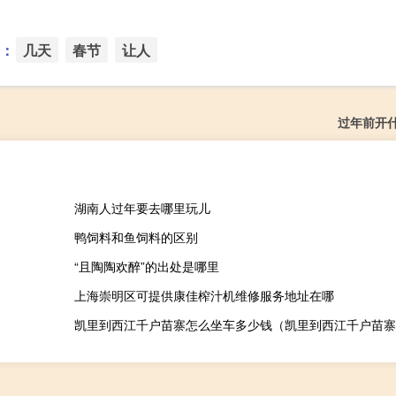
：
几天
春节
让人
过年前开
湖南人过年要去哪里玩儿
鸭饲料和鱼饲料的区别
“且陶陶欢醉”的出处是哪里
上海崇明区可提供康佳榨汁机维修服务地址在哪
凯里到西江千户苗寨怎么坐车多少钱（凯里到西江千户苗寨