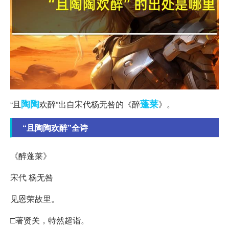
陶陶
蓬莱
“且
欢醉”出自宋代杨无咎的《醉
》。
“且陶陶欢醉”全诗
《醉蓬莱》
宋代 杨无咎
见恩荣故里。
□著贤关，特然超诣。