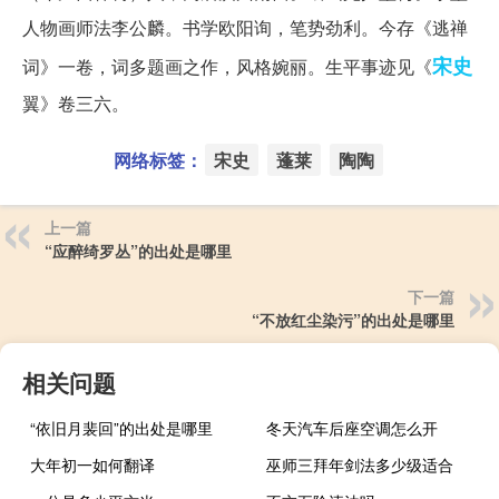
人物画师法李公麟。书学欧阳询，笔势劲利。今存《逃禅
宋史
词》一卷，词多题画之作，风格婉丽。生平事迹见《
翼》卷三六。
网络标签：
宋史
蓬莱
陶陶
上一篇
“应醉绮罗丛”的出处是哪里
下一篇
“不放红尘染污”的出处是哪里
相关问题
“依旧月裴回”的出处是哪里
冬天汽车后座空调怎么开
大年初一如何翻译
巫师三拜年剑法多少级适合