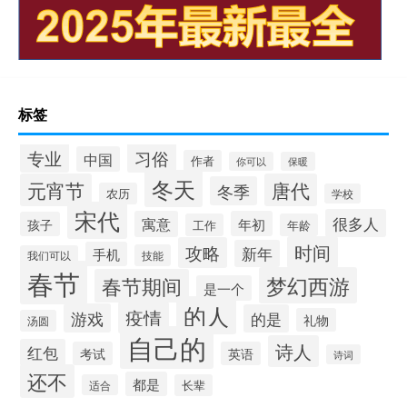
标签
专业
习俗
中国
作者
你可以
保暖
冬天
元宵节
唐代
冬季
农历
学校
宋代
很多人
寓意
年初
孩子
工作
年龄
时间
攻略
新年
手机
技能
我们可以
春节
梦幻西游
春节期间
是一个
的人
疫情
游戏
的是
礼物
汤圆
自己的
诗人
红包
考试
英语
诗词
还不
都是
适合
长辈