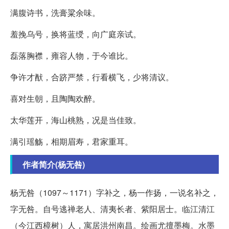
满腹诗书，洗膏粱余味。
羞挽乌号，换将蓝绶，向广庭亲试。
磊落胸襟，雍容人物，于今谁比。
争许才猷，合跻严禁，行看横飞，少将清议。
喜对生朝，且陶陶欢醉。
太华莲开，海山桃熟，况是当佳致。
满引瑶觞，相期眉寿，君家重耳。
作者简介(杨无咎)
杨无咎（1097～1171）字补之，杨一作扬，一说名补之，
字无咎。自号逃禅老人、清夷长者、紫阳居士。临江清江
（今江西樟树）人，寓居洪州南昌。绘画尤擅墨梅。水墨