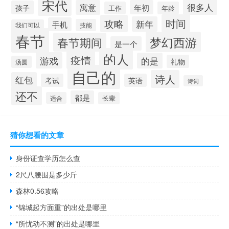
宋代
很多人
寓意
年初
孩子
工作
年龄
时间
攻略
新年
手机
技能
我们可以
春节
梦幻西游
春节期间
是一个
的人
疫情
游戏
的是
礼物
汤圆
自己的
诗人
红包
考试
英语
诗词
还不
都是
适合
长辈
猜你想看的文章
身份证查学历怎么查
2尺八腰围是多少斤
森林0.56攻略
“锦城起方面重”的出处是哪里
“所忧动不测”的出处是哪里