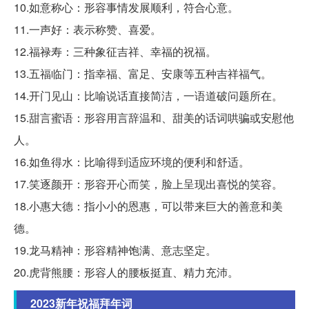
10.如意称心：形容事情发展顺利，符合心意。
11.一声好：表示称赞、喜爱。
12.福禄寿：三种象征吉祥、幸福的祝福。
13.五福临门：指幸福、富足、安康等五种吉祥福气。
14.开门见山：比喻说话直接简洁，一语道破问题所在。
15.甜言蜜语：形容用言辞温和、甜美的话词哄骗或安慰他
人。
16.如鱼得水：比喻得到适应环境的便利和舒适。
17.笑逐颜开：形容开心而笑，脸上呈现出喜悦的笑容。
18.小惠大德：指小小的恩惠，可以带来巨大的善意和美
德。
19.龙马精神：形容精神饱满、意志坚定。
20.虎背熊腰：形容人的腰板挺直、精力充沛。
2023新年祝福拜年词