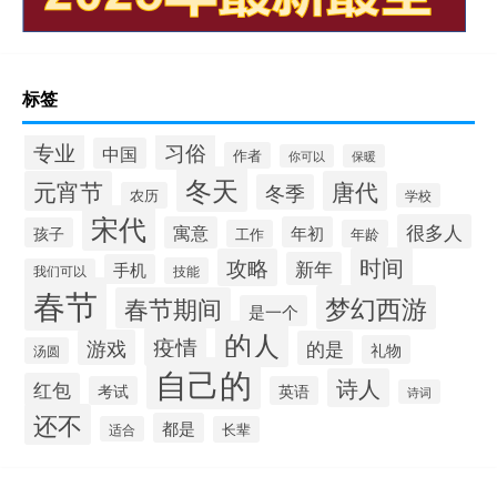
标签
专业
习俗
中国
作者
你可以
保暖
冬天
元宵节
唐代
冬季
农历
学校
宋代
很多人
寓意
年初
孩子
工作
年龄
时间
攻略
新年
手机
技能
我们可以
春节
梦幻西游
春节期间
是一个
的人
疫情
游戏
的是
礼物
汤圆
自己的
诗人
红包
考试
英语
诗词
还不
都是
适合
长辈