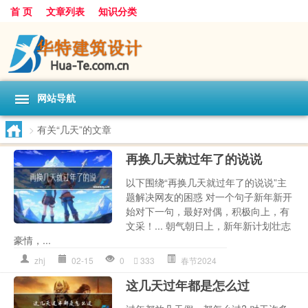
首 页
文章列表
知识分类
网站导航
>
有关“几天”的文章
再换几天就过年了的说说
以下围绕“再换几天就过年了的说说”主
题解决网友的困惑 对一个句子新年新开
始对下一句，最好对偶，积极向上，有
文采！... 朝气朝日上，新年新计划壮志
豪情，...
zhj
02-15
0
333
春节2024
这几天过年都是怎么过