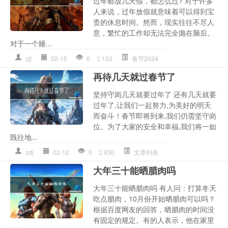
过年都放几天假，都怎么过? 对于许多
人来说，过年放假就意味着可以得到宝
贵的休息时间。然而，现实往往不尽人
意，繁忙的工作却无法完全抛在脑后。
对于一个睡...
zjt
02-15
0
103
春节2024
再待几天就过春节了
坚持守岗几天就要过年了 还有几天就要
过年了,让我们一起努力,为美好的明天
而奋斗！春节即将到来,我们仍需坚守岗
位。为了大家的安全和幸福,我们将一如
既往地...
zdj
02-12
0
930
文章列表
大年三十能晒腊肉吗
大年三十能晒腊肉吗 有人问：打算冬天
吃点腊肉，10月份开始晒腊肉可以吗？
根据百度网友的回答，晒腊肉的时间没
有固定的规定。有的人表示，他在家里