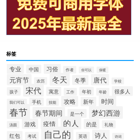
标签
专业
习俗
中国
作者
你可以
保暖
冬天
元宵节
唐代
冬季
农历
学校
宋代
很多人
寓意
年初
孩子
工作
年龄
时间
攻略
新年
手机
技能
我们可以
春节
梦幻西游
春节期间
是一个
的人
疫情
游戏
的是
礼物
汤圆
自己的
诗人
红包
考试
英语
诗词