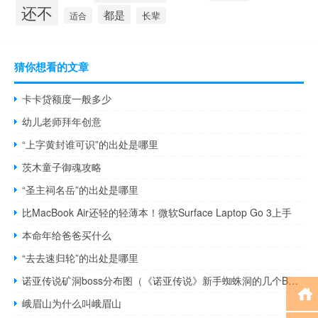
还不
都是
适合
长辈
猜你想看的文章
卡卡贷额度一般多少
幼儿老师拜年创意
“上字黄封谁可识”的出处是哪里
茨木童子御魂攻略
“圣主祠名岳”的出处是哪里
比MacBook Air还轻的轻薄本！微软Surface Laptop Go 3上手
本命年给爸爸买什么
“去去速归轮”的出处是哪里
诺亚传说矿洞boss分布图（《诺亚传说》新手蜘蛛洞的几个BOSS点）
峨眉山为什么叫峨眉山