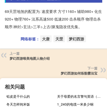
69天罡地煞的配置为: 速度要求 方寸1160+ 辅助980+ 化生
920+ 物理760+ 法系高速500 低速200 击杀顺序 物理击杀
顺序:神封>玄法>三羊>上古(驱鬼隐攻优先集。
网络标签：
大唐
天罡
梦幻西游
上一篇
梦幻西游唯美地图人物介绍
下一篇
梦幻西游如何练骷髅法宝
相关问题
铅皮是干什么的
关于母爱的名言警句英语（关于母爱的名言警句）
冬天怎样炖米饭
1_240的电缆一米多少铜