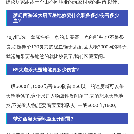
建议玩家组织一个由不同职业的玩家组成的队伍,以便。
梦幻西游69大唐五星地煞要什么装备多少伤害多少
血?
70jy吧,选一套属性好一点的,防要高一点的那种,也不是很
贵,项链弄个130灵力的破血链子,我们区大概3000w的样子,
武器如果要杀地煞的就比较贵了,我们区藏宝阁...
69大唐杀天罡地煞要多少伤害?
一般5000血,1500伤害 950防御,250以上的速度就可以杀
天罡地煞了,这个只是人物属性没问题了,真的想杀天罡地
煞,不光看人物,还要看宝宝和队友! 一般5000血,1500。
梦幻西游天罡地煞五开配置?