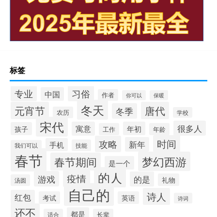
标签
专业
习俗
中国
作者
你可以
保暖
冬天
元宵节
唐代
冬季
农历
学校
宋代
很多人
寓意
年初
孩子
工作
年龄
时间
攻略
新年
手机
技能
我们可以
春节
梦幻西游
春节期间
是一个
的人
疫情
游戏
的是
礼物
汤圆
自己的
诗人
红包
考试
英语
诗词
还不
都是
适合
长辈