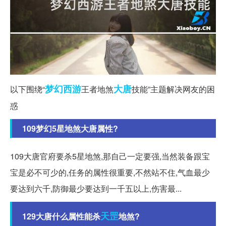
梦幻西游
大唐
以下围绕“
王者地煞
技能”主题解决网友的困
惑
109梦幻5星地煞大唐属性?
109大唐官府要杀5星地煞,那自己一定要强,当然装备跟宝
宝是必不可少的,任务的属性很重要,不然站不住,气血最少
要达到六千,防御最少要达到一千五以上,伤害最...
天罡
129大唐什么属性能杀
地煞?