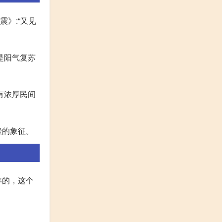
震》:“又见
是阳气复苏
有浓厚民间
聚的象征。
年的，这个