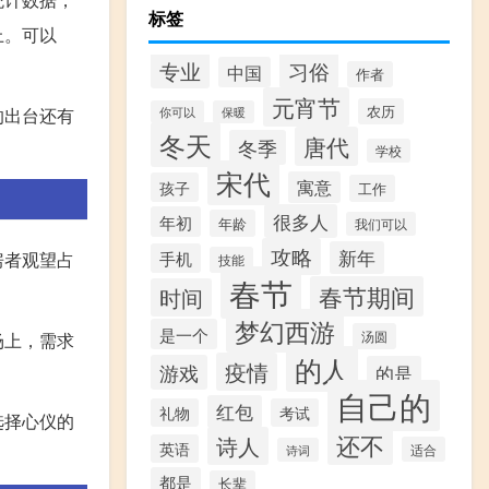
标签
上。可以
专业
习俗
中国
作者
元宵节
农历
的出台还有
你可以
保暖
冬天
唐代
冬季
学校
宋代
寓意
孩子
工作
很多人
年初
年龄
我们可以
攻略
新年
手机
房者观望占
技能
春节
春节期间
时间
梦幻西游
是一个
汤圆
场上，需求
的人
疫情
游戏
的是
自己的
红包
礼物
考试
选择心仪的
还不
诗人
英语
适合
诗词
都是
长辈