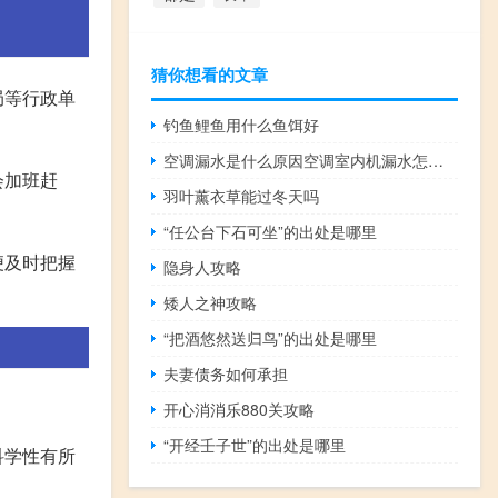
猜你想看的文章
局等行政单
钓鱼鲤鱼用什么鱼饵好
空调漏水是什么原因空调室内机漏水怎么办不冷（空调漏水是什么原因空调室内机漏水）
会加班赶
羽叶薰衣草能过冬天吗
“任公台下石可坐”的出处是哪里
便及时把握
隐身人攻略
矮人之神攻略
“把酒悠然送归鸟”的出处是哪里
夫妻债务如何承担
开心消消乐880关攻略
“开经壬子世”的出处是哪里
科学性有所