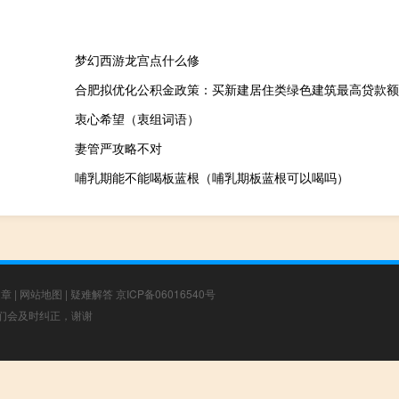
梦幻西游龙宫点什么修
合肥拟优化公积金政策：买新建居住类绿色建筑最高贷款额
衷心希望（衷组词语）
妻管严攻略不对
哺乳期能不能喝板蓝根（哺乳期板蓝根可以喝吗）
文章
|
网站地图
|
疑难解答
京ICP备06016540号
，我们会及时纠正，谢谢