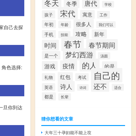
冬天
唐代
冬季
学校
宋代
寓意
孩子
工作
很多人
年初
年龄
我们可以
家自己去探
攻略
新年
手机
技能
春节
春节期间
时间
梦幻西游
是一个
汤圆
的人
疫情
游戏
的是
 角色选择:
自己的
红包
礼物
考试
还不
诗人
英语
适合
诗词
都是
长辈
 一旦你到达
猜你想看的文章
大年三十孕妇能不能上坟