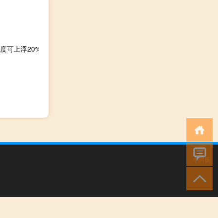
度可上浮20%
小男孩