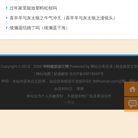
过年家里能放塑料松枝吗
喜羊羊与灰太狼之牛气冲天（喜羊羊与灰太狼之漫镜头）
绫濑遥结婚了吗（绫濑遥下海）
Copyright © 2012 - 2026
华特建筑设计网
Powered by
网站分类目录
|
精选推荐文章
|
网站地图
|
疑难解答
京ICP备06016540号
声明：本站内容来自互联网，如信息有错误可发邮件到f_fb#foxmail.com说明，我们
会及时纠正，谢谢
本站仅为个人兴趣爱好，不接盈利性广告及商业合作
小男孩