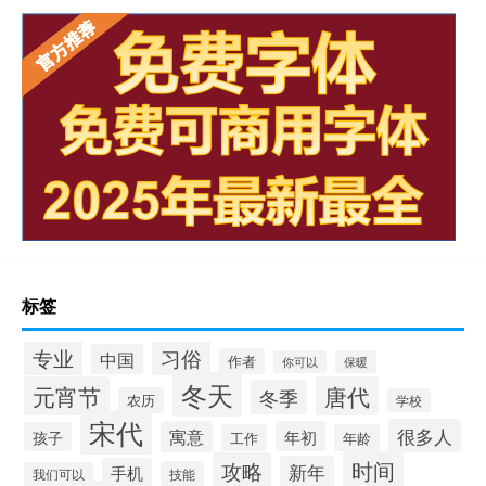
标签
专业
习俗
中国
作者
你可以
保暖
冬天
元宵节
唐代
冬季
农历
学校
宋代
很多人
寓意
年初
孩子
工作
年龄
时间
攻略
新年
手机
技能
我们可以