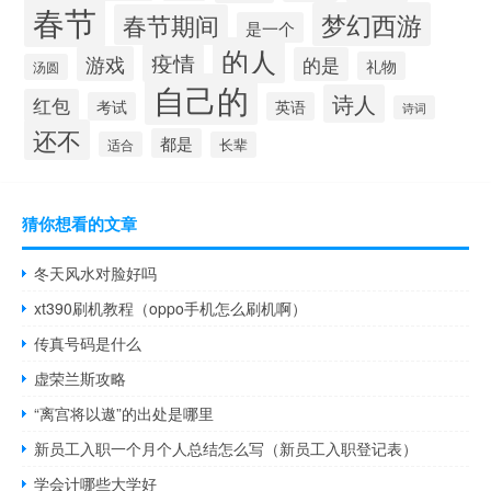
春节
梦幻西游
春节期间
是一个
的人
疫情
游戏
的是
礼物
汤圆
自己的
诗人
红包
考试
英语
诗词
还不
都是
适合
长辈
猜你想看的文章
冬天风水对脸好吗
xt390刷机教程（oppo手机怎么刷机啊）
传真号码是什么
虚荣兰斯攻略
“离宫将以遨”的出处是哪里
新员工入职一个月个人总结怎么写（新员工入职登记表）
学会计哪些大学好