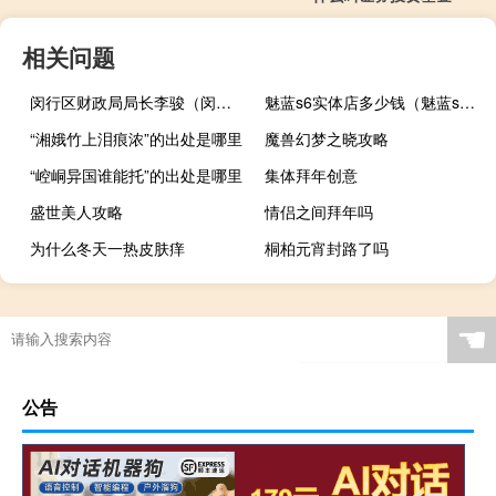
相关问题
闵行区财政局局长李骏（闵行区财政局）
魅蓝s6实体店多少钱（魅蓝s6）
“湘娥竹上泪痕浓”的出处是哪里
魔兽幻梦之晓攻略
“崆峒异国谁能托”的出处是哪里
集体拜年创意
盛世美人攻略
情侣之间拜年吗
为什么冬天一热皮肤痒
桐柏元宵封路了吗
☚
公告