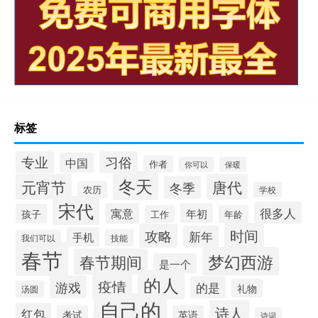
标签
专业
习俗
中国
作者
你可以
保暖
冬天
元宵节
唐代
冬季
农历
学校
宋代
很多人
寓意
年初
孩子
工作
年龄
时间
攻略
新年
手机
技能
我们可以
春节
梦幻西游
春节期间
是一个
的人
疫情
游戏
的是
礼物
汤圆
自己的
诗人
红包
考试
英语
诗词