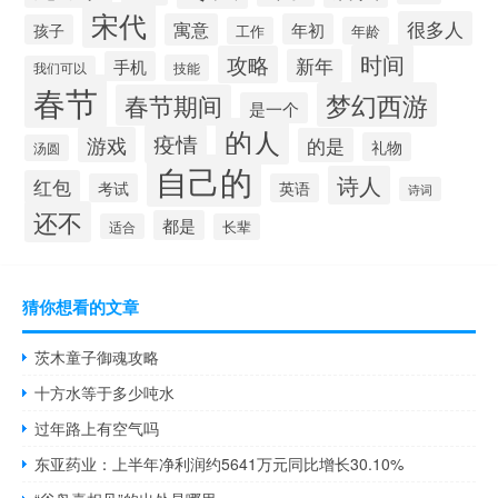
宋代
很多人
寓意
年初
孩子
工作
年龄
时间
攻略
新年
手机
技能
我们可以
春节
梦幻西游
春节期间
是一个
的人
疫情
游戏
的是
礼物
汤圆
自己的
诗人
红包
考试
英语
诗词
还不
都是
适合
长辈
猜你想看的文章
茨木童子御魂攻略
十方水等于多少吨水
过年路上有空气吗
东亚药业：上半年净利润约5641万元同比增长30.10%