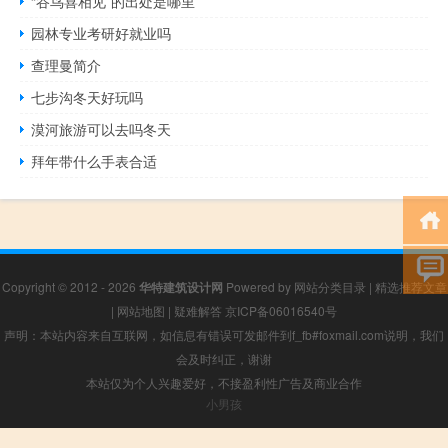
“谷鸟喜相见”的出处是哪里
园林专业考研好就业吗
查理曼简介
七步沟冬天好玩吗
漠河旅游可以去吗冬天
拜年带什么手表合适
Copyright © 2012 - 2026
华特建筑设计网
Powered by
网站分类目录
|
精选推荐文章
|
网站地图
|
疑难解答
京ICP备06016540号
声明：本站内容来自互联网，如信息有错误可发邮件到f_fb#foxmail.com说明，我们
会及时纠正，谢谢
本站仅为个人兴趣爱好，不接盈利性广告及商业合作
小男孩