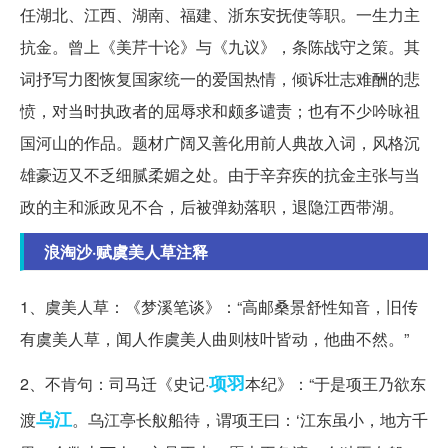
任湖北、江西、湖南、福建、浙东安抚使等职。一生力主
抗金。曾上《美芹十论》与《九议》，条陈战守之策。其
词抒写力图恢复国家统一的爱国热情，倾诉壮志难酬的悲
愤，对当时执政者的屈辱求和颇多谴责；也有不少吟咏祖
国河山的作品。题材广阔又善化用前人典故入词，风格沉
雄豪迈又不乏细腻柔媚之处。由于辛弃疾的抗金主张与当
政的主和派政见不合，后被弹劾落职，退隐江西带湖。
浪淘沙·赋虞美人草注释
1、虞美人草：《梦溪笔谈》：“高邮桑景舒性知音，旧传
有虞美人草，闻人作虞美人曲则枝叶皆动，他曲不然。”
项羽
2、不肯句：司马迁《史记·
本纪》：“于是项王乃欲东
乌江
渡
。乌江亭长舣船待，谓项王曰：‘江东虽小，地方千