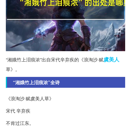
虞美人
“湘娥竹上泪痕浓”出自宋代辛弃疾的《浪淘沙·赋
草》。
“湘娥竹上泪痕浓”全诗
《浪淘沙·赋虞美人草》
宋代 辛弃疾
不肯过江东。