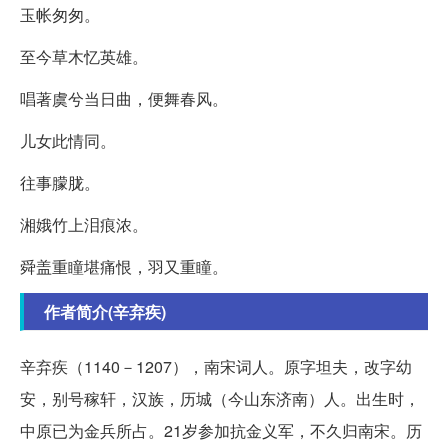
玉帐匆匆。
至今草木忆英雄。
唱著虞兮当日曲，便舞春风。
儿女此情同。
往事朦胧。
湘娥竹上泪痕浓。
舜盖重瞳堪痛恨，羽又重瞳。
作者简介(辛弃疾)
辛弃疾（1140－1207），南宋词人。原字坦夫，改字幼
安，别号稼轩，汉族，历城（今山东济南）人。出生时，
中原已为金兵所占。21岁参加抗金义军，不久归南宋。历