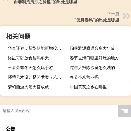
“而非制治清浊之源也”的出处是哪里
下一篇
“便舞春风”的出处是哪里
相关问题
华泰证券：新型储能新增投运装机功率规模大幅增长
珀莱雅泥膜适合多大年龄
浴缸可以放食盐吗冬天
春节去海口哪里好玩的地方
王者荣耀冬天怎么玩手游
过年大扫除纱窗怎么洗的
环境艺术设计是艺术类（艺术设计中的环境艺术设计属于什么专业科类别）
春节小米营业吗
梦幻西游大闹天宫成就
中国黄芪之乡在哪里
☚
公告