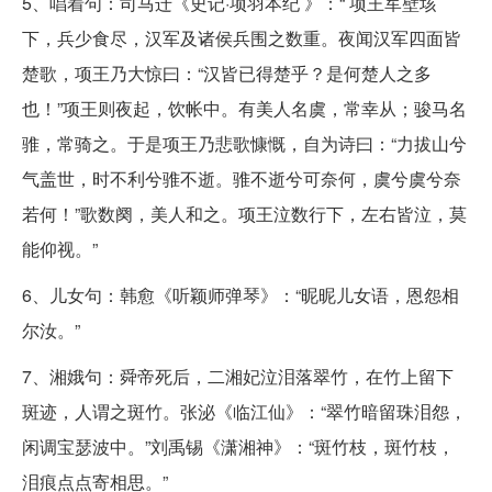
5、唱着句：司马迁《史记·项羽本纪 》：“ 项王军壁垓
下，兵少食尽，汉军及诸侯兵围之数重。夜闻汉军四面皆
楚歌，项王乃大惊曰：“汉皆已得楚乎？是何楚人之多
也！”项王则夜起，饮帐中。有美人名虞，常幸从；骏马名
骓，常骑之。于是项王乃悲歌慷慨，自为诗曰：“力拔山兮
气盖世，时不利兮骓不逝。骓不逝兮可奈何，虞兮虞兮奈
若何！”歌数阕，美人和之。项王泣数行下，左右皆泣，莫
能仰视。”
6、儿女句：韩愈《听颖师弹琴》：“昵昵儿女语，恩怨相
尔汝。”
7、湘娥句：舜帝死后，二湘妃泣泪落翠竹，在竹上留下
斑迹，人谓之斑竹。张泌《临江仙》：“翠竹暗留珠泪怨，
闲调宝瑟波中。”刘禹锡《潇湘神》：“斑竹枝，斑竹枝，
泪痕点点寄相思。”