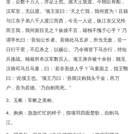
里，众数十万人，亦足王也。愿大王急渡。今独臣有船，
汉军至，无以渡。’项王笑曰：‘天之亡我，我何渡为！且籍
与江东子弟八千人渡江而西，今无一人还，纵江东父兄怜
而王我，我何面目见之？纵彼不言，籍独不愧于心乎？’乃
谓亭长曰：‘吾知公长者。吾骑此马五岁，所当无敌，尝一
日行千里，不忍杀之，以赐公。’乃令骑皆下马步行，持短
兵接战。独籍所杀汉军数百人。项王身亦被十余创，顾见
汉骑司马吕马童，曰：‘若非吾故人乎？’马童面之，指王翳
曰：‘此项王也。’项王乃曰：‘吾闻汉购我头千金，邑万
户，吾为若德。’乃自刎而死。”
3、玉帐：军帐之美称。
4、匆匆：急急忙忙的样子，指项羽四面楚歌，自刎乌
江。