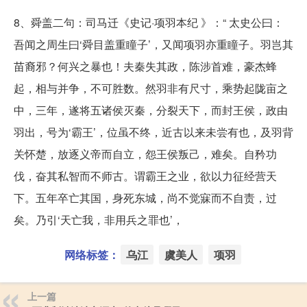
8、舜盖二句：司马迁《史记·项羽本纪 》：“ 太史公曰：
吾闻之周生曰‘舜目盖重瞳子’，又闻项羽亦重瞳子。羽岂其
苗裔邪？何兴之暴也！夫秦失其政，陈涉首难，豪杰蜂
起，相与并争，不可胜数。然羽非有尺寸，乘势起陇亩之
中，三年，遂将五诸侯灭秦，分裂天下，而封王侯，政由
羽出，号为‘霸王’，位虽不终，近古以来未尝有也，及羽背
关怀楚，放逐义帝而自立，怨王侯叛己，难矣。自矜功
伐，奋其私智而不师古。谓霸王之业，欲以力征经营天
下。五年卒亡其国，身死东城，尚不觉寐而不自责，过
矣。乃引‘天亡我，非用兵之罪也’，
网络标签：
乌江
虞美人
项羽
上一篇