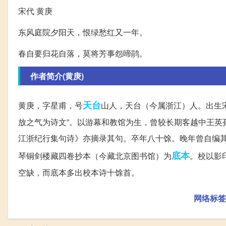
宋代 黄庚
东风庭院夕阳天，恨绿愁红又一年。
春自要归花自落，莫将芳事怨啼鹃。
作者简介(黄庚)
天台
黄庚，字星甫，号
山人，天台（今属浙江）人。出生
放之气为诗文”。以游幕和教馆为生，曾较长期客越中王英
江浙纪行集句诗》亦摘录其句。卒年八十馀。晚年曾自编
底本
琴铜剑楼藏四卷抄本（今藏北京图书馆）为
。校以影
空缺，而底本多出校本诗十馀首。
网络标签