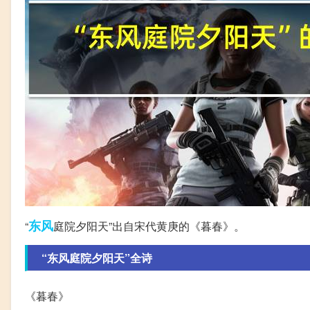
东风
“
庭院夕阳天”出自宋代黄庚的《暮春》。
“东风庭院夕阳天”全诗
《暮春》