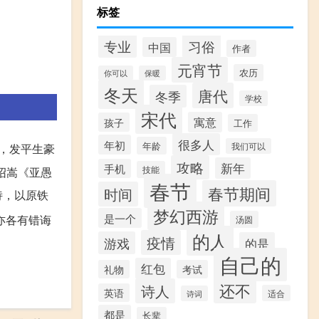
标签
专业
习俗
中国
作者
元宵节
农历
你可以
保暖
冬天
唐代
冬季
学校
宋代
寓意
孩子
工作
很多人
年初
年龄
我们可以
，发平生豪
攻略
新年
手机
技能
绍嵩《亚愚
春节
春节期间
时间
诗，以原铁
梦幻西游
是一个
亦各有错诲
汤圆
的人
疫情
游戏
的是
自己的
红包
礼物
考试
还不
诗人
英语
适合
诗词
都是
长辈