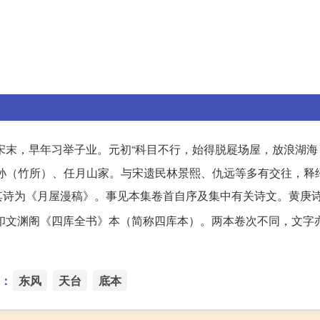
宋末，早年习举子业。元初“科目不行，始得脱屣场屋，放浪湖海
孙（竹所）、任月山家。与宋遗民林景熙、仇远等多有交往，释
其诗为《月屋漫稿》。事见本集卷首自序及集中有关诗文。黄庚
印文渊阁《四库全书》本（简称四库本）。两本卷次不同，文字
：
东风
天台
底本