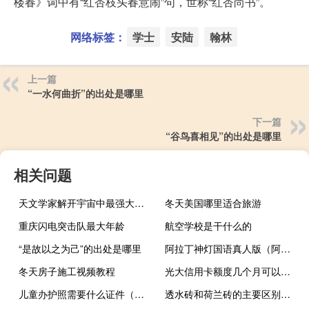
楼春》词中有“红杏枝头春意闹”句，世称“红杏尚书”。
网络标签：
学士
安陆
翰林
上一篇
“一水何曲折”的出处是哪里
下一篇
“谷鸟喜相见”的出处是哪里
相关问题
天文学家解开宇宙中最强大的物体类星体的60年之谜
冬天美国哪里适合旅游
重庆闪电突击队最大年龄
航空学校是干什么的
“是故以之为己”的出处是哪里
阿拉丁神灯国语真人版（阿拉丁神灯国语）
冬天房子施工视频教程
光大信用卡额度几个月可以提额（光大信用卡额度怎么样）
儿童办护照需要什么证件（儿童办理护照流程 孩子不到6周岁 用比用带孩子亲自去 需要准）
透水砖和荷兰砖的主要区别是什么？