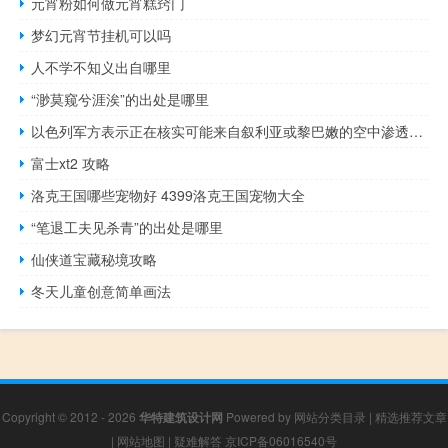
元宵粉如何做元宵糕窍门
梦幻元宵节挂机可以吗
人不学不知义出自哪里
“渺莫窥兮涯涘”的出处是哪里
以色列军方表示正在核实可能来自叙利亚或黎巴嫩的空中渗透报告
富士xt2 攻略
洛克王国哪些宠物好 4399洛克王国宠物大全
“笔退工夫见杀青”的出处是哪里
仙侠道宝藏秘境攻略
冬天儿童创意简单画法
Copyright © 2012 - 2026
华特建筑设计网
Powered by
网站分类目录
|
精选推荐文章
|
网站地图
|
疑难解答
京ICP备06016540号