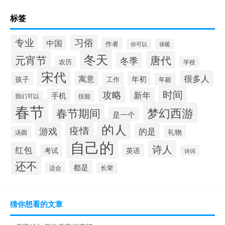
标签
专业
习俗
中国
作者
你可以
保暖
冬天
元宵节
唐代
冬季
农历
学校
宋代
很多人
寓意
年初
孩子
工作
年龄
时间
攻略
新年
手机
技能
我们可以
春节
梦幻西游
春节期间
是一个
的人
疫情
游戏
的是
礼物
汤圆
自己的
诗人
红包
考试
英语
诗词
还不
都是
适合
长辈
猜你想看的文章