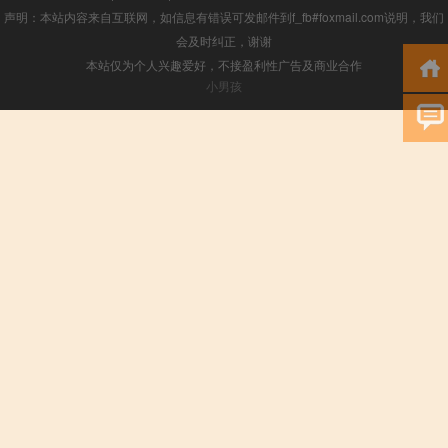
声明：本站内容来自互联网，如信息有错误可发邮件到f_fb#foxmail.com说明，我们
会及时纠正，谢谢
本站仅为个人兴趣爱好，不接盈利性广告及商业合作
小男孩