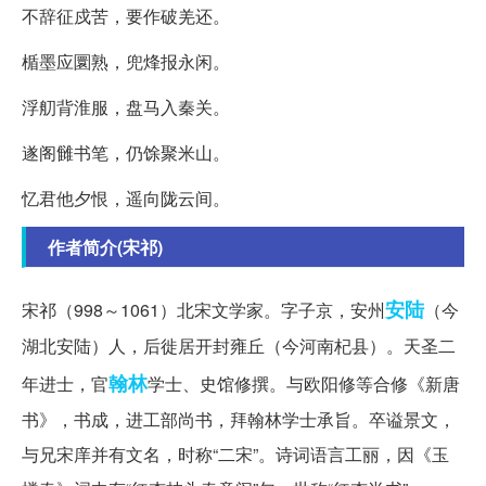
不辞征戍苦，要作破羌还。
楯墨应圜熟，兜烽报永闲。
浮舠背淮服，盘马入秦关。
遂阁雠书笔，仍馀聚米山。
忆君他夕恨，遥向陇云间。
作者简介(宋祁)
安陆
宋祁（998～1061）北宋文学家。字子京，安州
（今
湖北安陆）人，后徙居开封雍丘（今河南杞县）。天圣二
翰林
年进士，官
学士、史馆修撰。与欧阳修等合修《新唐
书》，书成，进工部尚书，拜翰林学士承旨。卒谥景文，
与兄宋庠并有文名，时称“二宋”。诗词语言工丽，因《玉