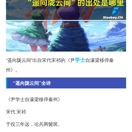
学士
“遥向陇云间”出自宋代宋祁的《尹
自濠梁移倅秦
州》。
“遥向陇云间”全诗
《尹学士自濠梁移倅秦州》
宋代 宋祁
于役三年远，论兵两鬓斑。