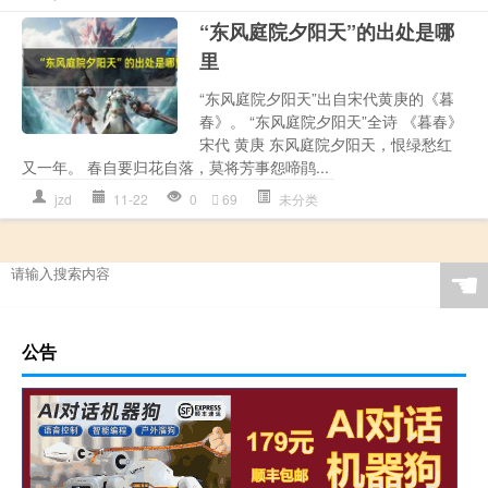
“东风庭院夕阳天”的出处是哪
里
“东风庭院夕阳天”出自宋代黄庚的《暮
春》。 “东风庭院夕阳天”全诗 《暮春》
宋代 黄庚 东风庭院夕阳天，恨绿愁红
又一年。 春自要归花自落，莫将芳事怨啼鹃...
jzd
11-22
0
69
未分类
☚
公告