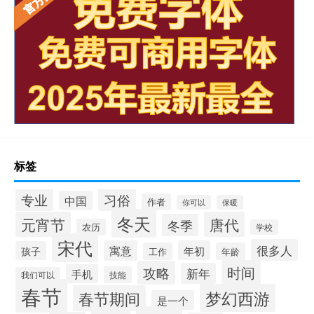
标签
专业
习俗
中国
作者
你可以
保暖
冬天
元宵节
唐代
冬季
农历
学校
宋代
很多人
寓意
年初
孩子
工作
年龄
时间
攻略
新年
手机
技能
我们可以
春节
梦幻西游
春节期间
是一个