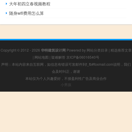
大年初四立春视频教程
随身wifi费用怎么算
Copyright © 2012 - 2026
华特建筑设计网
Powered by
网站分类目录
|
精选推荐文章
|
网站地图
|
疑难解答
京ICP备06016540号
声明：本站内容来自互联网，如信息有错误可发邮件到f_fb#foxmail.com说明，我们
会及时纠正，谢谢
本站仅为个人兴趣爱好，不接盈利性广告及商业合作
小男孩