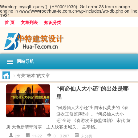
Warning
: mysqli_query(): (HY000/1030): Got error 28 from storage
engine in
/www/wwwroot/hua-te.com.cn/wp-includes/wp-db.php
on line
1924
首 页
文章列表
知识分类
网站导航
>
有关“底本”的文章
“何必仙人大小还”的出处是哪
里
“何必仙人大小还”出自宋代黄庚的《春
游次王修监簿韵》。 “何必仙人大小
还”全诗 《春游次王修监簿韵》 宋代 黄
庚 天色新晴带薄寒，主人饮客出城关。 兰亭觞...
jzh
11-22
0
207
未分类