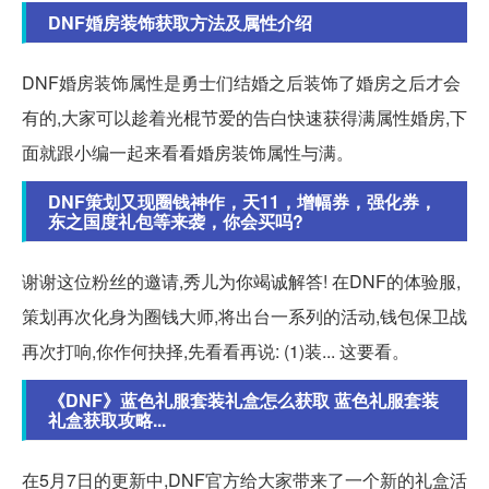
DNF婚房装饰获取方法及属性介绍
DNF婚房装饰属性是勇士们结婚之后装饰了婚房之后才会
有的,大家可以趁着光棍节爱的告白快速获得满属性婚房,下
面就跟小编一起来看看婚房装饰属性与满。
DNF策划又现圈钱神作，天11，增幅券，强化券，
东之国度礼包等来袭，你会买吗?
谢谢这位粉丝的邀请,秀儿为你竭诚解答! 在DNF的体验服,
策划再次化身为圈钱大师,将出台一系列的活动,钱包保卫战
再次打响,你作何抉择,先看看再说: (1)装... 这要看。
《DNF》蓝色礼服套装礼盒怎么获取 蓝色礼服套装
礼盒获取攻略...
在5月7日的更新中,DNF官方给大家带来了一个新的礼盒活