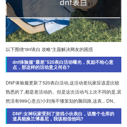
以下围绕“dnf表白 攻略”主题解决网友的困惑
dnf体验服“最差”520表白活动曝光，奖励不给心意
点，那这样的活动意义何在?
DNF体验服更新了520表白活动,这活动老玩家应该是比较
熟悉的了,都是老活动的。但是这次活动与上次不同的是,居
然没有999心意点!小刘海不懂策划的脑回路,这表... DN。
DNF:女神玩家受到了游戏小伙表白，说整个仓库的
道具能换兰博基尼，我该相信他吗?