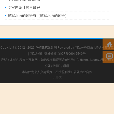
学室内设计哪里最好
描写水面的词语有（描写水面的词语）
Copyright © 2012 - 2026
华特建筑设计网
Powered by
网站分类目录
|
精选推荐文章
|
网站地图
|
疑难解答
京ICP备06016540号
声明：本站内容来自互联网，如信息有错误可发邮件到f_fb#foxmail.com说明，我们
会及时纠正，谢谢
本站仅为个人兴趣爱好，不接盈利性广告及商业合作
小男孩