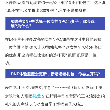
不停啊,从春节到现在似乎已经上架了3-4个礼包了。这不,5
1套还在售,又要推出520礼包了,只要不是单身狗...
如果在DNF中选择一位女性NPC当妻子，你会选
谁?为什么?
在DNF里有许多漂亮的女性NPC,如果在这其中只能选择
一位当做老婆,确实让人很纠结,每个这女性NPC都有各自
的优点,那么有哪些比较好的选择呢? 凯丽 凯丽是一位...
功。
DNF体验服魔盒更新，新增增幅礼包，你会去开吗?
表白党,工会党,增幅党,注意了~~~~~~5.3日活动更新! 1.魔
礼盒
盒限时加入增幅
2.狂野驯牛节 3.荒野枪王 4.浪漫之约
礼包加入商城 5.心动表白季 1.增幅卷子来临...