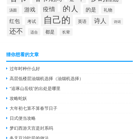
的人
疫情
游戏
的是
礼物
汤圆
自己的
诗人
红包
考试
英语
诗词
还不
都是
适合
长辈
猜你想看的文章
过年时种什么好
高层低楼层油烟机选择（油烟机选择）
“追琢山岳锐”的出处是哪里
攻略蛇妖
大年初七算不算春节日子
日式便当攻略
梦幻西游天宫是封系吗
冬天豆沙吐司的做法