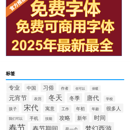
标签
专业
习俗
中国
作者
你可以
保暖
冬天
元宵节
唐代
冬季
农历
学校
宋代
很多人
寓意
年初
孩子
工作
年龄
时间
攻略
新年
手机
技能
我们可以
春节
梦幻西游
春节期间
是一个