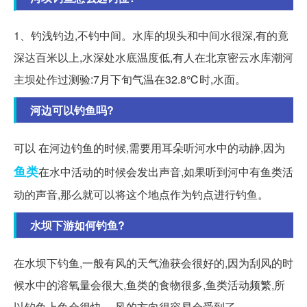
1、钓浅钓边,不钓中间。水库的坝头和中间水很深,有的竟
深达百米以上,水深处水底温度低,有人在北京密云水库潮河
主坝处作过测验:7月下旬气温在32.8℃时,水面。
河边可以钓鱼吗?
可以 在河边钓鱼的时候,需要用耳朵听河水中的动静,因为
鱼类
在水中活动的时候会发出声音,如果听到河中有鱼类活
动的声音,那么就可以将这个地点作为钓点进行钓鱼。
水坝下游如何钓鱼?
在水坝下钓鱼,一般有风的天气渔获会很好的,因为刮风的时
候水中的溶氧量会很大,鱼类的食物很多,鱼类活动频繁,所
以钓鱼上鱼会很快。 风的方向很容易会受到了。