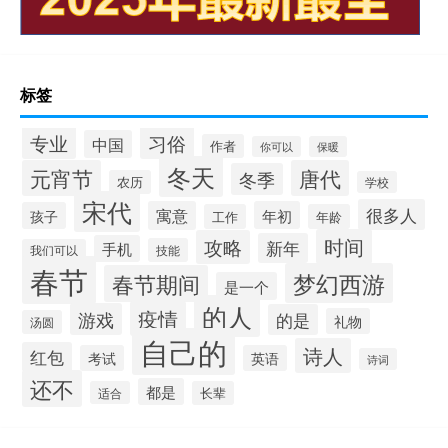
标签
专业
习俗
中国
作者
你可以
保暖
冬天
元宵节
唐代
冬季
农历
学校
宋代
很多人
寓意
年初
孩子
工作
年龄
时间
攻略
新年
手机
技能
我们可以
春节
梦幻西游
春节期间
是一个
的人
疫情
游戏
的是
礼物
汤圆
自己的
诗人
红包
考试
英语
诗词
还不
都是
适合
长辈