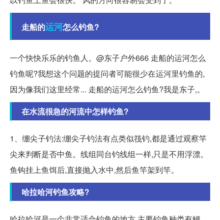
运河
走船的
怎么钓鱼?
一个快快乐乐的钓鱼人。@东子户外666 走船的运河怎么
钓鱼呢?我想这个问题的提问者可能很少在运河里钓鱼的,
因为像我们这里经常... 走船的运河怎么钓鱼?我是东子,。
在水流很急的河流中怎样钓鱼?
1、绷尖子钓法:绷尖子钓法有点类似筏钓,都是通过观察竿
尖来判断是否中鱼。线组同台钓线组一样,只是不用浮漂。
鱼钩挂上鱼饵后,直接抛入水中,然后鱼竿架到竿。
哈拉哈河钓鱼攻略?
哈拉哈河是一个非常适合钓鱼的地方,主要钓鱼种类有鲤