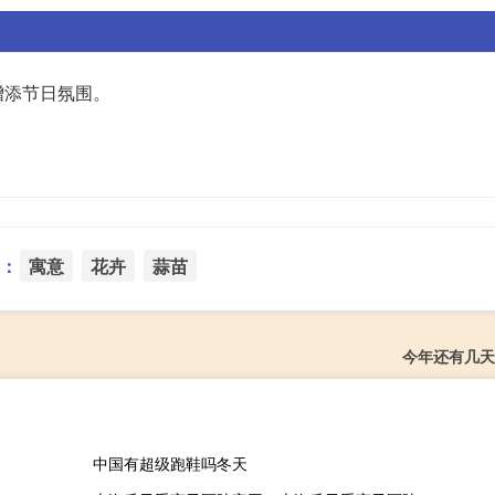
增添节日氛围。
：
寓意
花卉
蒜苗
今年还有几天过
中国有超级跑鞋吗冬天