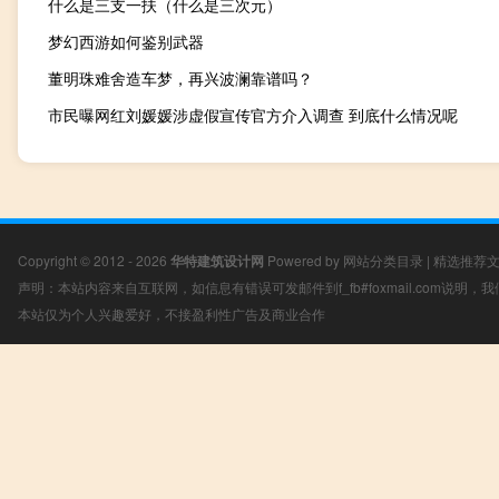
什么是三支一扶（什么是三次元）
梦幻西游如何鉴别武器
董明珠难舍造车梦，再兴波澜靠谱吗？
市民曝网红刘媛媛涉虚假宣传官方介入调查 到底什么情况呢
Copyright © 2012 - 2026
华特建筑设计网
Powered by
网站分类目录
|
精选推荐
声明：本站内容来自互联网，如信息有错误可发邮件到f_fb#foxmail.com说明
本站仅为个人兴趣爱好，不接盈利性广告及商业合作