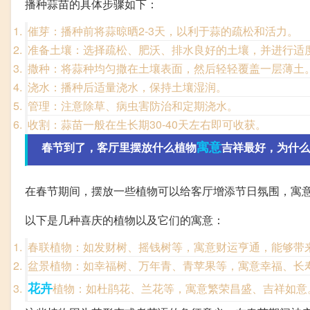
播种蒜苗的具体步骤如下：
催芽：播种前将蒜晾晒2-3天，以利于蒜的疏松和活力。
准备土壤：选择疏松、肥沃、排水良好的土壤，并进行适
撒种：将蒜种均匀撒在土壤表面，然后轻轻覆盖一层薄土
浇水：播种后适量浇水，保持土壤湿润。
管理：注意除草、病虫害防治和定期浇水。
收割：蒜苗一般在生长期30-40天左右即可收获。
寓意
春节到了，客厅里摆放什么植物
吉祥最好，为什么
在春节期间，摆放一些植物可以给客厅增添节日氛围，寓
以下是几种喜庆的植物以及它们的寓意：
春联植物：如发财树、摇钱树等，寓意财运亨通，能够带
盆景植物：如幸福树、万年青、青苹果等，寓意幸福、长
花卉
植物：如杜鹃花、兰花等，寓意繁荣昌盛、吉祥如意