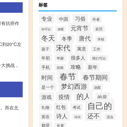
标签
专业
习俗
中国
作者
时有抗癌作
元宵节
农历
你可以
保暖
冬天
唐代
冬季
学校
到20°C左
宋代
寓意
孩子
工作
很多人
年初
年龄
我们可以
一大挑战，
攻略
新年
手机
技能
春节
春节期间
时间
梦幻西游
是一个
汤圆
的人
疫情
游戏
的是
自己的
红包
礼物
考试
间。而在北
还不
诗人
英语
适合
诗词
都是
长辈