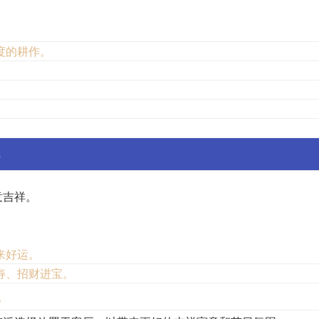
度的耕作。
。
意吉祥。
来好运。
寿、招财进宝。
。