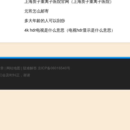
上海质子重离子医院官网（上海质子重离子医院）
元宵怎么邮寄
多大年龄的人可以刮痧
4k hdr电视是什么意思（电视hdr显示是什么意思）
文章
|
网站地图
|
疑难解答
京ICP备06016540号
，我们会及时纠正，谢谢