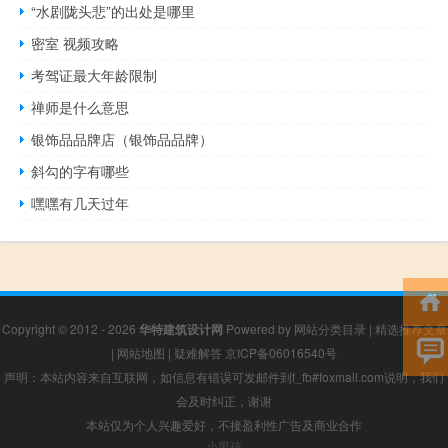
“水剧陇头悲”的出处是哪里
密室 视频攻略
考驾证最大年龄限制
禅师是什么意思
银饰品品牌店（银饰品品牌）
斜勾的字有哪些
嘿嘿有几天过年
Copyright © 2012 - 2026
华特建筑设计网
Powered by
网站分类目录
|
精选推荐文章
|
网站地图
|
疑难解答
京ICP备06016540号
声明：本站内容来自互联网，如信息有错误可发邮件到f_fb#foxmail.com说明，我们
会及时纠正，谢谢
本站仅为个人兴趣爱好，不接盈利性广告及商业合作
小男孩