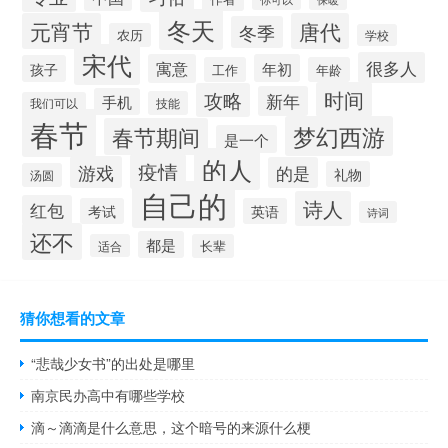
冬天
元宵节
唐代
冬季
农历
学校
宋代
很多人
寓意
年初
孩子
工作
年龄
时间
攻略
新年
手机
技能
我们可以
春节
梦幻西游
春节期间
是一个
的人
疫情
游戏
的是
礼物
汤圆
自己的
诗人
红包
考试
英语
诗词
还不
都是
适合
长辈
猜你想看的文章
“悲哉少女书”的出处是哪里
南京民办高中有哪些学校
滴～滴滴是什么意思，这个暗号的来源什么梗