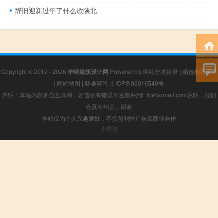
辞旧迎新过年了什么歌陕北
Copyright © 2012 - 2026
华特建筑设计网
Powered by
网站分类目录
|
精选推荐文章
|
网站地图
|
疑难解答
京ICP备06016540号
声明：本站内容来自互联网，如信息有错误可发邮件到f_fb#foxmail.com说明，我们
会及时纠正，谢谢
本站仅为个人兴趣爱好，不接盈利性广告及商业合作
小男孩