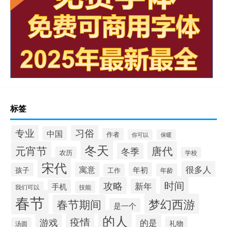
标签
专业
习俗
中国
作者
你可以
保暖
冬天
元宵节
唐代
冬季
农历
学校
宋代
很多人
寓意
年初
孩子
工作
年龄
时间
攻略
新年
手机
技能
我们可以
春节
梦幻西游
春节期间
是一个
的人
疫情
游戏
的是
礼物
汤圆