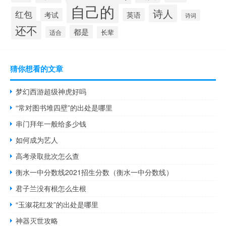
自己的
诗人
红包
考试
英语
诗词
还不
都是
适合
长辈
猜你想看的文章
梦幻西游超级神虎好吗
“常对图书堆四壁”的出处是哪里
串门拜年一般给多少钱
如何成为艺人
高考录取批次怎么查
衡水一中分数线2021招生分数（衡水一中分数线）
君子兰没有根怎么生根
“玉溆花红发”的出处是哪里
神器灭世攻略