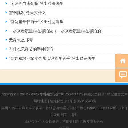
“涧泉长自满铜瓶”的出处是哪里
雪糕批发 冬天卖什么
“谨勿扁舟载西子”的出处是哪里
一起来看流星雨在哪拍摄（一起来看流星雨在哪拍的）
元宵怎么邮寄
有什么元宵节的手抄报吗
“百姓孰敢不箪食壶浆以迎将军者乎”的出处是哪里
Copyright © 2012 - 2026
华特建筑设计网
Powered by
网站分类目录
|
精选推荐文章
|
网站地图
|
疑难解答
京ICP备06016540号
声明：本站内容来自互联网，如信息有错误可发邮件到f_fb#foxmail.com说明，我们
会及时纠正，谢谢
本站仅为个人兴趣爱好，不接盈利性广告及商业合作
小男孩