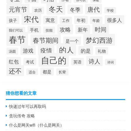
冬天
元宵节
唐代
冬季
农历
学校
宋代
很多人
寓意
年初
孩子
工作
年龄
时间
攻略
新年
手机
技能
我们可以
春节
梦幻西游
春节期间
是一个
的人
疫情
游戏
的是
礼物
汤圆
自己的
诗人
红包
考试
英语
诗词
还不
都是
适合
长辈
猜你想看的文章
快递过年可以再取吗
贪玩传奇 攻略
什么是网关wifi（什么是网关）