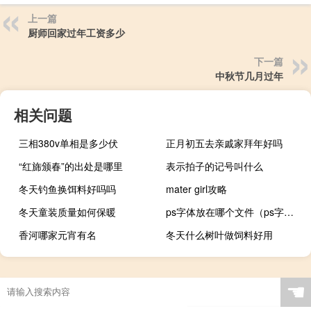
上一篇
厨师回家过年工资多少
下一篇
中秋节几月过年
相关问题
三相380v单相是多少伏
正月初五去亲戚家拜年好吗
“红旆颁春”的出处是哪里
表示拍子的记号叫什么
冬天钓鱼换饵料好吗吗
mater girl攻略
冬天童装质量如何保暖
ps字体放在哪个文件（ps字体放在哪个文件夹）
香河哪家元宵有名
冬天什么树叶做饲料好用
☚