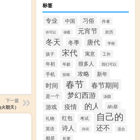
标签
专业
习俗
中国
作者
元宵节
农历
你可以
保暖
冬天
唐代
冬季
学校
宋代
寓意
孩子
工作
很多人
年初
年龄
我们可以
攻略
新年
手机
技能
春节
春节期间
时间
梦幻西游
是一个
汤圆
下一篇
的人
疫情
游戏
的是
热火朝天）
自己的
红包
礼物
考试
还不
诗人
英语
适合
诗词
都是
长辈