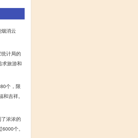
能烟消云
家统计局的
追求旅游和
80个，限
幸福和吉祥。
到了浓浓的
6000个。