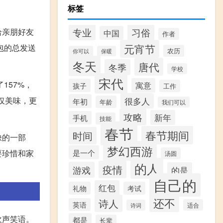
标签
专业
习俗
给亲朋好友
中国
作者
元宵节
包的总发送
农历
你可以
保暖
冬天
唐代
冬季
学校
宋代
157%，
寓意
孩子
工作
很多人
仅美味，更
年初
年龄
我们可以
攻略
新年
手机
技能
春节
春节期间
时间
缺的一部
梦幻西游
是一个
要珍惜和家
汤圆
的人
疫情
游戏
的是
自己的
红包
礼物
考试
还不
诗人
英语
适合
诗词
欢声笑语。
都是
长辈