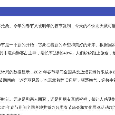
事沧桑。今年的春节又被明年的春节复制，今天的不快明天就可
春节是一个新的开始，它象征着新的希望和美好的未来。根据国
次，其中境内游客占主导，增长率达到240%。人们纷纷踏上旅途，
局的数据显示，2021年春节期间全国共发放烟花爆竹限放令2
仅是春节期间的一道亮丽风景，也寓意着辞旧迎新，驱逐晦气，迎接
。
要时刻。无论是和亲人团聚，还是和朋友互赠祝福，都让人感受
21年春节期间全国各地共举办各类春节庙会和文化展览活动超过