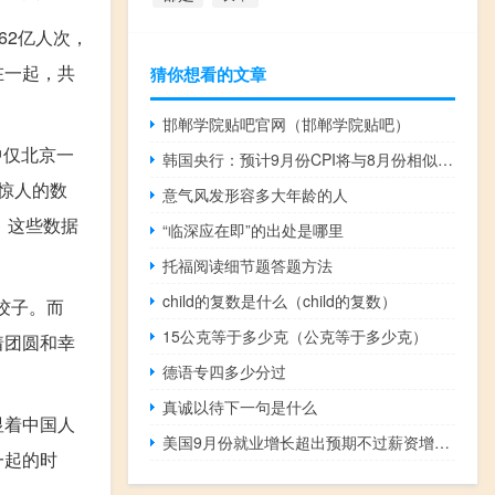
62亿人次，
在一起，共
猜你想看的文章
邯郸学院贴吧官网（邯郸学院贴吧）
中仅北京一
韩国央行：预计9月份CPI将与8月份相似或更高
惊人的数
意气风发形容多大年龄的人
。这些数据
“临深应在即”的出处是哪里
托福阅读细节题答题方法
child的复数是什么（child的复数）
饺子。而
15公克等于多少克（公克等于多少克）
着团圆和幸
德语专四多少分过
真诚以待下一句是什么
显着中国人
美国9月份就业增长超出预期不过薪资增长正在放缓
一起的时