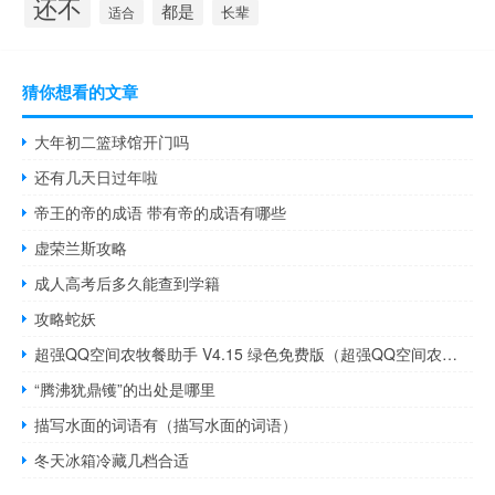
还不
都是
适合
长辈
猜你想看的文章
大年初二篮球馆开门吗
还有几天日过年啦
帝王的帝的成语 带有帝的成语有哪些
虚荣兰斯攻略
成人高考后多久能查到学籍
攻略蛇妖
超强QQ空间农牧餐助手 V4.15 绿色免费版（超强QQ空间农牧餐助手 V4.15 绿色免费版功能简介）
“腾沸犹鼎镬”的出处是哪里
描写水面的词语有（描写水面的词语）
冬天冰箱冷藏几档合适