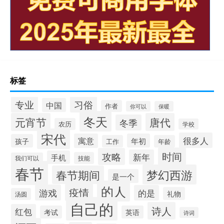
标签
专业
习俗
中国
作者
你可以
保暖
冬天
元宵节
唐代
冬季
农历
学校
宋代
很多人
寓意
年初
孩子
工作
年龄
时间
攻略
新年
手机
技能
我们可以
春节
梦幻西游
春节期间
是一个
的人
疫情
游戏
的是
礼物
汤圆
自己的
诗人
红包
考试
英语
诗词