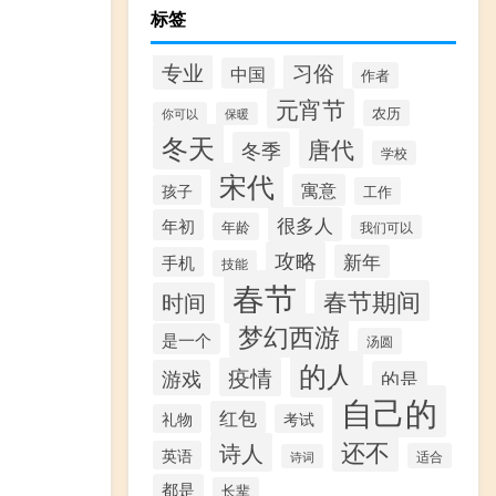
标签
专业
习俗
中国
作者
元宵节
农历
你可以
保暖
冬天
唐代
冬季
学校
宋代
寓意
孩子
工作
很多人
年初
年龄
我们可以
攻略
新年
手机
技能
春节
春节期间
时间
梦幻西游
是一个
汤圆
的人
疫情
游戏
的是
自己的
红包
礼物
考试
还不
诗人
英语
适合
诗词
都是
长辈