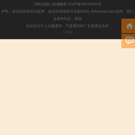
|
网站地图
|
疑难解答
京ICP备06016540号
声明：本站内容来自互联网，如信息有错误可发邮件到f_fb#foxmail.com说明，我们
会及时纠正，谢谢
本站仅为个人兴趣爱好，不接盈利性广告及商业合作
小男孩