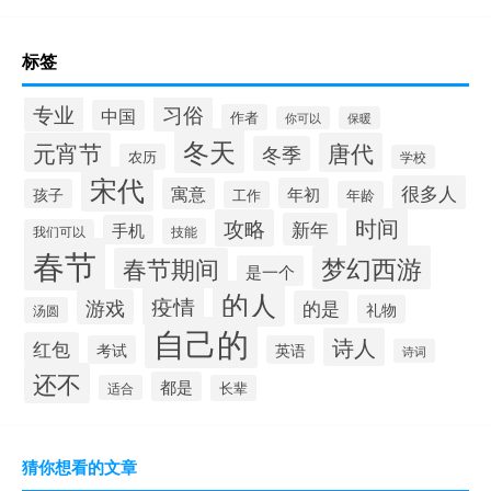
标签
专业
习俗
中国
作者
你可以
保暖
冬天
元宵节
唐代
冬季
农历
学校
宋代
很多人
寓意
年初
孩子
工作
年龄
时间
攻略
新年
手机
技能
我们可以
春节
梦幻西游
春节期间
是一个
的人
疫情
游戏
的是
礼物
汤圆
自己的
诗人
红包
考试
英语
诗词
还不
都是
适合
长辈
猜你想看的文章