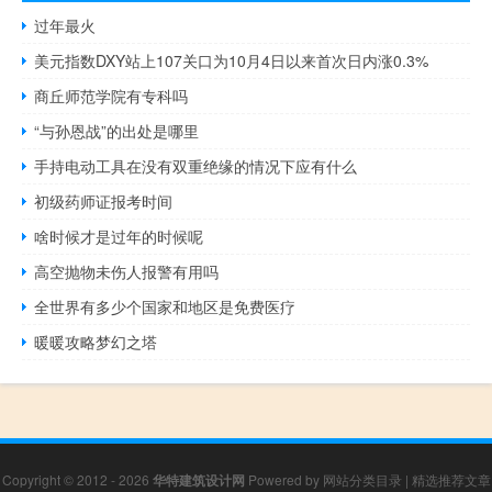
过年最火
美元指数DXY站上107关口为10月4日以来首次日内涨0.3%
商丘师范学院有专科吗
“与孙恩战”的出处是哪里
手持电动工具在没有双重绝缘的情况下应有什么
初级药师证报考时间
啥时候才是过年的时候呢
高空抛物未伤人报警有用吗
全世界有多少个国家和地区是免费医疗
暖暖攻略梦幻之塔
Copyright © 2012 - 2026
华特建筑设计网
Powered by
网站分类目录
|
精选推荐文章