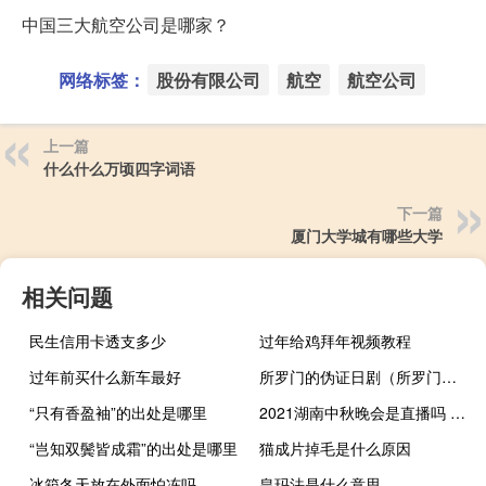
中国三大航空公司是哪家？
网络标签：
股份有限公司
航空
航空公司
上一篇
什么什么万顷四字词语
下一篇
厦门大学城有哪些大学
相关问题
民生信用卡透支多少
过年给鸡拜年视频教程
过年前买什么新车最好
所罗门的伪证日剧（所罗门的伪证）
“只有香盈袖”的出处是哪里
2021湖南中秋晚会是直播吗 湖南卫视中秋晚会节目单
“岂知双鬓皆成霜”的出处是哪里
猫成片掉毛是什么原因
冰箱冬天放在外面怕冻吗
皇玛法是什么意思