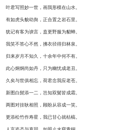
叶君写照妙一世，画我形模在山水。
有如虎头貌幼舆，正合置之岩石里。
犹记有客为谀言，盍更野服为貂蝉。
我笑不答心不然，拂衣径得归林泉。
归来岁月不知久，十余年中何不有。
此心炯炯尚如丹，只为幽忧成老丑。
久矣与世俱相忘，荷君念我应老苍。
新图白髭添一二，岂知双鬓皆成霜。
两图对挂耿相照，顾盼从容成一笑。
更添松竹作寿星，我已甘心就枯槁。
人言姿态与真同，如照止水窥青铜。