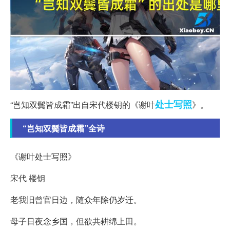
处士
写照
“岂知双鬓皆成霜”出自宋代楼钥的《谢叶
》。
“岂知双鬓皆成霜”全诗
《谢叶处士写照》
宋代 楼钥
老我旧曾官日边，随众年除仍岁迁。
母子日夜念乡国，但欲共耕绵上田。