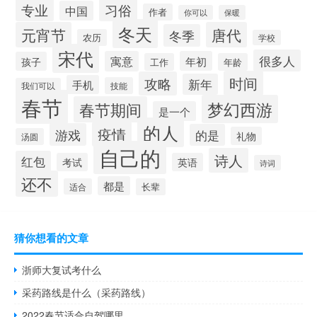
专业
习俗
中国
作者
你可以
保暖
冬天
元宵节
唐代
冬季
农历
学校
宋代
很多人
寓意
年初
孩子
工作
年龄
时间
攻略
新年
手机
技能
我们可以
春节
梦幻西游
春节期间
是一个
的人
疫情
游戏
的是
礼物
汤圆
自己的
诗人
红包
考试
英语
诗词
还不
都是
适合
长辈
猜你想看的文章
浙师大复试考什么
采药路线是什么（采药路线）
2022春节适合自驾哪里