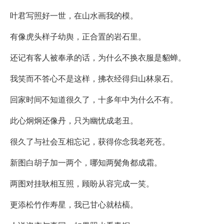
叶君写照好一世，在山水画我的模。
有像虎头样子幼舆，正合置的岩石里。
还记有客人被奉承的话，为什么不换衣服是貂蝉。
我笑而不答心不是这样，拂衣经得归山林泉石。
回家时间不知道很久了，十多年中为什么不有。
此心炯炯还像丹，只为幽忧成老丑。
很久了与社会互相忘记，获得你念我老死苍。
新图白胡子加一两个，哪知两鬓角都成霜。
两图对挂耿相互照，顾盼从容完成一笑。
更添松竹作寿星，我已甘心就枯槁。