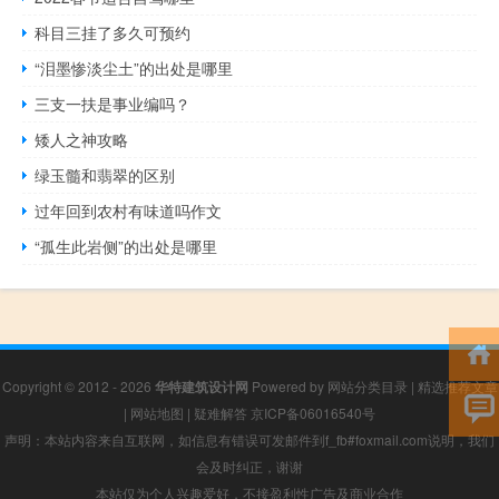
科目三挂了多久可预约
“泪墨惨淡尘土”的出处是哪里
三支一扶是事业编吗？
矮人之神攻略
绿玉髓和翡翠的区别
过年回到农村有味道吗作文
“孤生此岩侧”的出处是哪里
Copyright © 2012 - 2026
华特建筑设计网
Powered by
网站分类目录
|
精选推荐文章
|
网站地图
|
疑难解答
京ICP备06016540号
声明：本站内容来自互联网，如信息有错误可发邮件到f_fb#foxmail.com说明，我们
会及时纠正，谢谢
本站仅为个人兴趣爱好，不接盈利性广告及商业合作