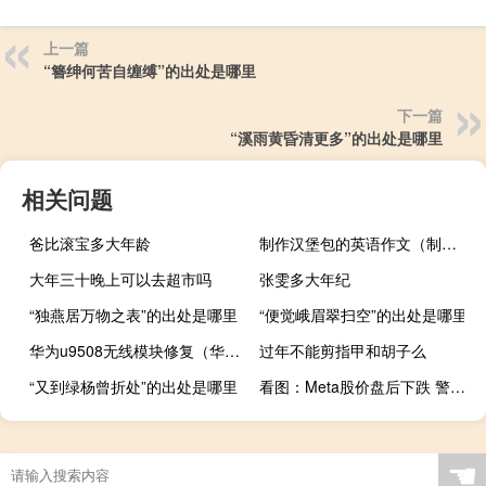
上一篇
“簪绅何苦自缠缚”的出处是哪里
下一篇
“溪雨黄昏清更多”的出处是哪里
相关问题
爸比滚宝多大年龄
制作汉堡包的英语作文（制作汉堡包）
大年三十晚上可以去超市吗
张雯多大年纪
“独燕居万物之表”的出处是哪里
“便觉峨眉翠扫空”的出处是哪里
华为u9508无线模块修复（华为 u9508）
过年不能剪指甲和胡子么
“又到绿杨曾折处”的出处是哪里
看图：Meta股价盘后下跌 警告经济不确定性对业务造成影响
☚