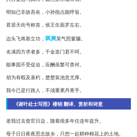
明知已非故吾矣，小孙指点能呼翁。
君居天街号称首，侯王生面罗左右。
飒爽
边头飞将新立功，
英气照窗牖。
名满四方求者多，千金造门君不呵。
能事固不受促迫，应酬虽繁可柰何。
胡为有暇及衰朽，楚楚装池意尤厚。
我今已是行路人，不须重累丹青手。
《谢叶处士写照》楼钥 翻译、赏析和诗意
老我过去曾官日边，随着很多年任连年提升。
母子日日夜夜思念故乡，只想一起耕种棉花上的土地。