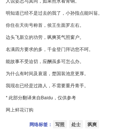
人说姿态与真同，如果照水看青铜。
明知道已经不是过去的我了，小孙指点能叫翁。
你住在天街号称首，侯王生面罗左右。
边头飞新立的功劳，飒爽英气照窗户。
名满四方要求的多，千金登门拜访您不呵。
能故事不受迫切，应酬虽多可怎么办。
为什么有时间及衰退，楚国装池意更厚。
我现在已经是过路人，不需要重丹青手。
* 此部分翻译来自Baidu，仅供参考
网上鲜花订购
网络标签：
写照
处士
飒爽