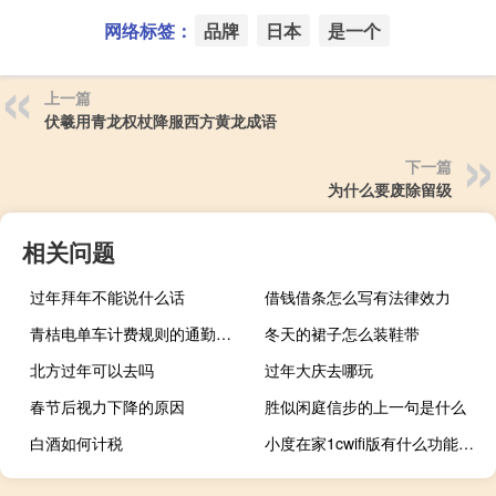
网络标签：
品牌
日本
是一个
上一篇
伏羲用青龙权杖降服西方黄龙成语
下一篇
为什么要废除留级
相关问题
过年拜年不能说什么话
借钱借条怎么写有法律效力
青桔电单车计费规则的通勤是什么意思（酷骑单车关锁依然计费）
冬天的裙子怎么装鞋带
北方过年可以去吗
过年大庆去哪玩
春节后视力下降的原因
胜似闲庭信步的上一句是什么
白酒如何计税
小度在家1cwifi版有什么功能（小度在家为什么连不上wifi）