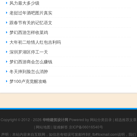
风力最大多少级
老挝过年酒吧图片真实
跟春节有关的记忆语文
梦幻西游怎样收菜鸡
大年初二给情人红包吉利吗
深圳罗湖区停工一天
梦幻西游商会怎么赚钱
冬天摔到脸怎么消肿
梦100卢克觉醒攻略
Copyright © 2012 - 2026
华特建筑设计网
Powered by
网站分类目录
|
精选推荐文章
|
网站地图
|
疑难解答
京ICP备06016540号
声明：本站内容来自互联网，如信息有错误可发邮件到f_fb#foxmail.com说明，我们