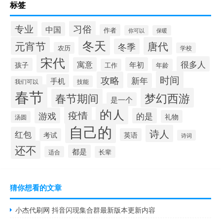
标签
专业
习俗
中国
作者
你可以
保暖
冬天
元宵节
唐代
冬季
农历
学校
宋代
很多人
寓意
年初
孩子
工作
年龄
时间
攻略
新年
手机
技能
我们可以
春节
梦幻西游
春节期间
是一个
的人
疫情
游戏
的是
礼物
汤圆
自己的
诗人
红包
考试
英语
诗词
还不
都是
适合
长辈
猜你想看的文章
小杰代刷网 抖音闪现集合群最新版本更新内容