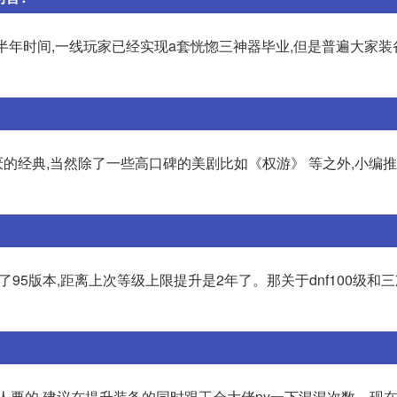
半年时间,一线玩家已经实现a套恍惚三神器毕业,但是普遍大家装
的经典,当然除了一些高口碑的美剧比如《权游》 等之外,小编
线了95版本,距离上次等级上限提升是2年了。那关于dnf100级和三
人要的,建议在提升装备的同时跟工会大佬py一下混混次数。现