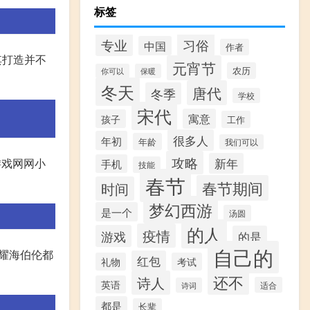
标签
专业
习俗
中国
作者
其打造并不
元宵节
农历
你可以
保暖
冬天
唐代
冬季
学校
宋代
寓意
孩子
工作
很多人
年初
年龄
我们可以
攻略
新年
游戏网网小
手机
技能
春节
春节期间
时间
梦幻西游
是一个
汤圆
的人
疫情
游戏
的是
自己的
圣耀海伯伦都
红包
礼物
考试
还不
诗人
英语
适合
诗词
都是
长辈