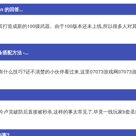
 的回答...
将其打造成新的100级武器。由于100版本还未上线,所以很多人对
配方法 -...
有什么技巧?还不清楚的小伙伴看过来,这里07073游戏网07073
 如今卢克破防后直接被秒杀,这样的事太常见了,毕竟一线玩家b套
伤害?