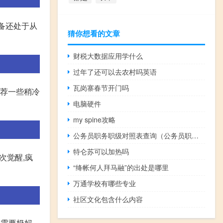
备还处于从
猜你想看的文章
财税大数据应用学什么
过年了还可以去农村吗英语
瓦岗寨春节开门吗
推荐一些稍冷
电脑硬件
my spine攻略
公务员职务职级对照表查询（公务员职务职级对照表）
特仑苏可以加热吗
次觉醒,疯
“绛帐何人拜马融”的出处是哪里
万通学校有哪些专业
社区文化包含什么内容
在需要奶妈