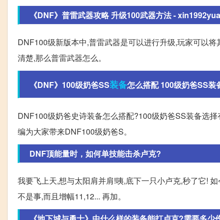
《DNF》普雷武器攻略 升级100武器方法 - xin1992yuan
DNF100级新版本中,普雷武器是可以进行升级,玩家可以
清楚,那么普雷武器怎么。
装备
《DNF》100级奶爸SS
怎么搭配 100级奶爸SS装备搭
DNF100级奶爸史诗装备怎么搭配?100级奶爸SS装备选择
编为大家带来DNF100级奶爸S。
DNF顶能量时，如何单技能击杀卢克?
我要飞上天,想与太阳肩并肩!咦,底下一只小卢克,秒了它!
不是事,而且增幅11,12... 再加。
《地下城与勇士》中什么样的装备能打卢克?需要多少