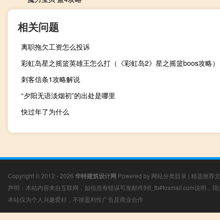
相关问题
离职拖欠工资怎么投诉
彩虹岛星之摇篮英雄王怎么打（《彩虹岛2》星之摇篮boos攻略）
刺客信条1攻略解说
“夕阳无语淡烟初”的出处是哪里
快过年了为什么
Copyright © 2012 - 2026
华特建筑设计网
Powered by
网站分类目录
|
精选推荐
声明：本站内容来自互联网，如信息有错误可发邮件到f_fb#foxmail.com说明
本站仅为个人兴趣爱好，不接盈利性广告及商业合作