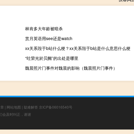
林肯多大年龄被暗杀
赏月英语用see还是watch
xx关系毁于b站什么梗？xx关系毁于b站是什么意思什么梗
“吐荣光於贝阙”的出处是哪里
魏晨照片门事件对魏晨的影响（魏晨照片门事件）
文章
|
网站地图
|
疑难解答
京ICP备06016540号
，我们会及时纠正，谢谢