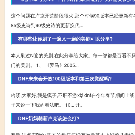
这个问题在卢克开荒阶段很火,那个时候90版本已经更新有
85级史诗到90级史诗的更新换代...
有哪些让你刷了一遍又一遍的美剧可以分享?
本人刷过N遍的美剧,在此分享给大家。每一部都是百看不厌
门的美剧。 1、 《罗马》2005...
DNF未来会开放100级版本和第三次觉醒吗?
哈喽,大家好,我是疯子,不肝不游戏! dnf在今年春节期间上
子来说一下我的看法吧。 10... 开。
DNF奶妈萌新卢克该怎么打?
谢邀,讲点实际的,现在这种奶妈没有次数基本上没前几天没