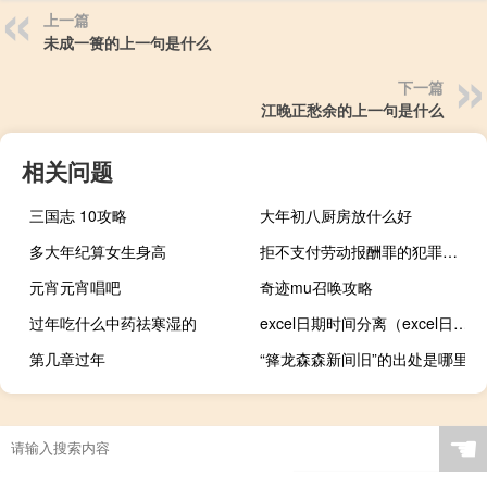
上一篇
未成一篑的上一句是什么
下一篇
江晚正愁余的上一句是什么
相关问题
三国志 10攻略
大年初八厨房放什么好
多大年纪算女生身高
拒不支付劳动报酬罪的犯罪构成要件
元宵元宵唱吧
奇迹mu召唤攻略
过年吃什么中药祛寒湿的
excel日期时间分离（excel日期把时间去掉）
第几章过年
“箨龙森森新间旧”的出处是哪里
☚