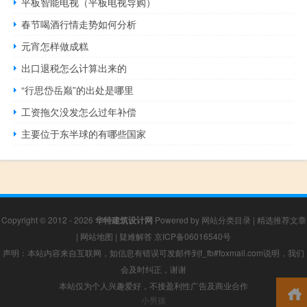
平板智能电视（平板电视导购）
春节喝酒行情走势如何分析
元宵怎样做成糕
出口退税怎么计算出来的
“行思岱岳巅”的出处是哪里
工资拖欠没发怎么过年补偿
主要位于东半球的有哪些国家
Copyright © 2012 - 2026
华特建筑设计网
Powered by
网站分类目录
|
精选推荐文章
|
网站地图
|
疑难解答
京ICP备06016540号
声明：本站内容来自互联网，如信息有错误可发邮件到f_fb#foxmail.com说明，我们
会及时纠正，谢谢
本站仅为个人兴趣爱好，不接盈利性广告及商业合作
小男孩