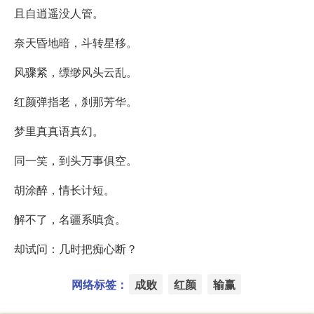
且自逍遥没人管。
奈天昏地暗，斗转星移。
风骤紧，缥缈风头云乱。
红颜弹指老，刹那芳华。
梦里真真语真幻。
同一笑，到头万事俱空。
胡涂醉，情长计短。
解不了，名疆系嗔贪。
却试问：几时把痴心断？
网络标签：
成败
红颜
输赢