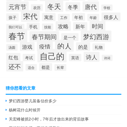
冬天
元宵节
唐代
冬季
农历
学校
宋代
很多人
寓意
年初
孩子
工作
年龄
时间
攻略
新年
手机
技能
我们可以
春节
梦幻西游
春节期间
是一个
的人
疫情
游戏
的是
礼物
汤圆
自己的
诗人
红包
考试
英语
诗词
还不
都是
适合
长辈
猜你想看的文章
梦幻西游婴儿装备估价多少
杨树花什么时候开
关宏峰被抓2小时，7年后才放出来的背后故事