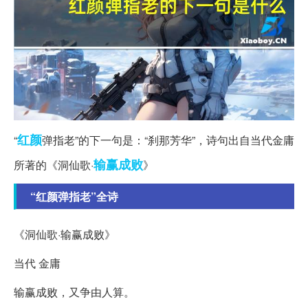
红颜
“
弹指老”的下一句是：“刹那芳华”，诗句出自当代金庸
输赢
成败
所著的《洞仙歌·
》
“红颜弹指老”全诗
《洞仙歌·输赢成败》
当代 金庸
输赢成败，又争由人算。