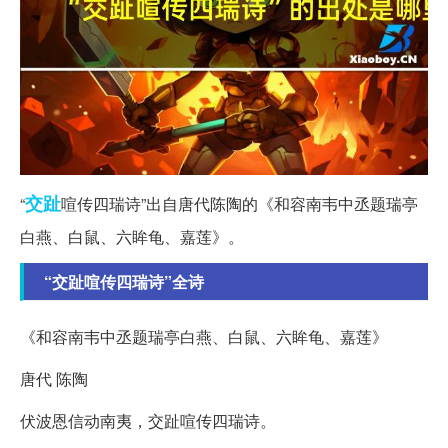
交趾
“
喧传四瑞诗”出自唐代陈陶的《和容南韦中丞题瑞亭
白燕、白鼠、六眸龟、嘉莲》。
“交趾喧传四瑞诗”全诗
《和容南韦中丞题瑞亭白燕、白鼠、六眸龟、嘉莲》
唐代 陈陶
伏波恩信动南夷，交趾喧传四瑞诗。