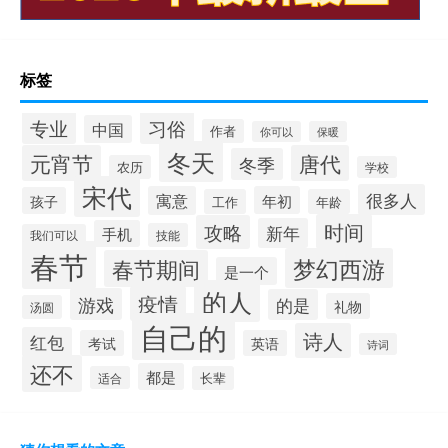
标签
专业
习俗
中国
作者
你可以
保暖
冬天
元宵节
唐代
冬季
农历
学校
宋代
很多人
寓意
年初
孩子
工作
年龄
时间
攻略
新年
手机
技能
我们可以
春节
梦幻西游
春节期间
是一个
的人
疫情
游戏
的是
礼物
汤圆
自己的
诗人
红包
考试
英语
诗词
还不
都是
适合
长辈