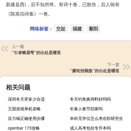
新建县西)，后不知所终。有诗十卷，已散佚，后人辑有
《陈嵩伯诗集》一卷。
网络标签：
交趾
福建
鄱阳
上一篇
“引者蛾眉弯”的出处是哪里
下一篇
“蒙轮恒顾敌”的出处是哪里
相关问题
深圳冬天穿多少合适
冬天钓鱼换饵料好吗吗
王国游戏单机攻略
长春人春节回家吗
压力锅正确使用步骤
本科无学位怎么考在职研究生
openbar 173攻略
成人高考包括专升本吗