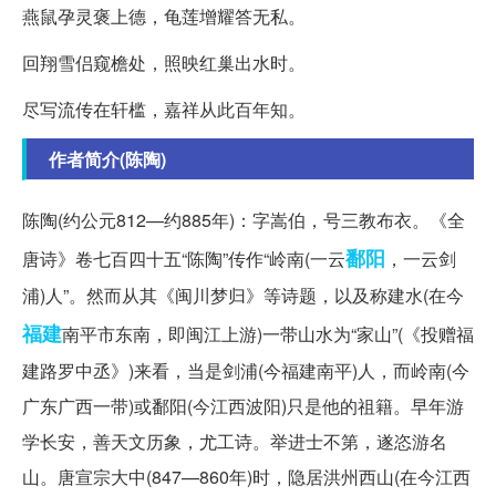
燕鼠孕灵褒上德，龟莲增耀答无私。
回翔雪侣窥檐处，照映红巢出水时。
尽写流传在轩槛，嘉祥从此百年知。
作者简介(陈陶)
陈陶(约公元812—约885年)：字嵩伯，号三教布衣。《全
鄱阳
唐诗》卷七百四十五“陈陶”传作“岭南(一云
，一云剑
浦)人”。然而从其《闽川梦归》等诗题，以及称建水(在今
福建
南平市东南，即闽江上游)一带山水为“家山”(《投赠福
建路罗中丞》)来看，当是剑浦(今福建南平)人，而岭南(今
广东广西一带)或鄱阳(今江西波阳)只是他的祖籍。早年游
学长安，善天文历象，尤工诗。举进士不第，遂恣游名
山。唐宣宗大中(847—860年)时，隐居洪州西山(在今江西