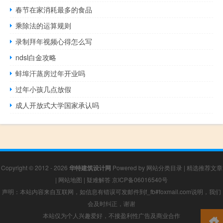
春节在家消耗最多的食品
乘除法的运算规则
录制拜年视频心得怎么写
ndsl白金攻略
蚌埠汗蒸房过年开业吗
过年小孩几点放假
成人开放式大学国家承认吗
Copyright © 2012 - 2026
华特建筑设计网
Powered by
网站分类目录
|
精选推荐文章
|
网站地图
|
疑难解答
京ICP备06016540号
声明：本站内容来自互联网，如信息有错误可发邮件到f_fb#foxmail.com说明，我们
会及时纠正，谢谢
本站仅为个人兴趣爱好，不接盈利性广告及商业合作