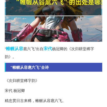
帷幄
从容
宋代
“
扈六飞”出自
杨冠卿的《次归耕堂稀字
韵》。
“帷幄从容扈六飞”全诗
《次归耕堂稀字韵》
宋代 杨冠卿
精忠贯日古来稀，帷幄从容扈六飞。