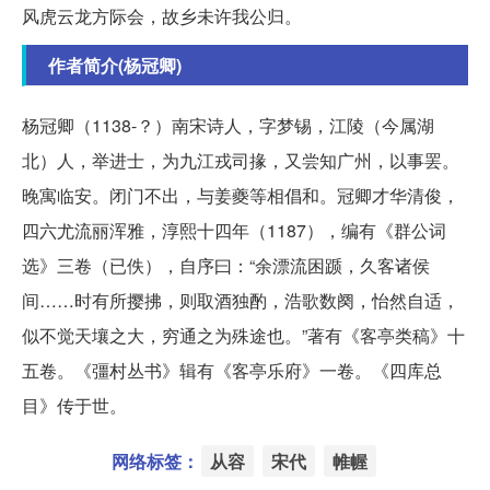
风虎云龙方际会，故乡未许我公归。
作者简介(杨冠卿)
杨冠卿（1138-？）南宋诗人，字梦锡，江陵（今属湖
北）人，举进士，为九江戎司掾，又尝知广州，以事罢。
晚寓临安。闭门不出，与姜夔等相倡和。冠卿才华清俊，
四六尤流丽浑雅，淳熙十四年（1187），编有《群公词
选》三卷（已佚），自序曰：“余漂流困踬，久客诸侯
间……时有所撄拂，则取酒独酌，浩歌数阕，怡然自适，
似不觉天壤之大，穷通之为殊途也。”著有《客亭类稿》十
五卷。《彊村丛书》辑有《客亭乐府》一卷。《四库总
目》传于世。
网络标签：
从容
宋代
帷幄