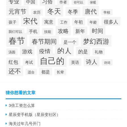
专业
习俗
中国
作者
你可以
保暖
冬天
元宵节
唐代
冬季
农历
学校
宋代
很多人
寓意
年初
孩子
工作
年龄
时间
攻略
新年
手机
技能
我们可以
春节
梦幻西游
春节期间
是一个
的人
疫情
游戏
的是
礼物
汤圆
自己的
诗人
红包
考试
英语
诗词
还不
都是
适合
长辈
猜你想看的文章
3倍工资怎么算
星辰变手机版（星辰变社区）
海关过年几号开门