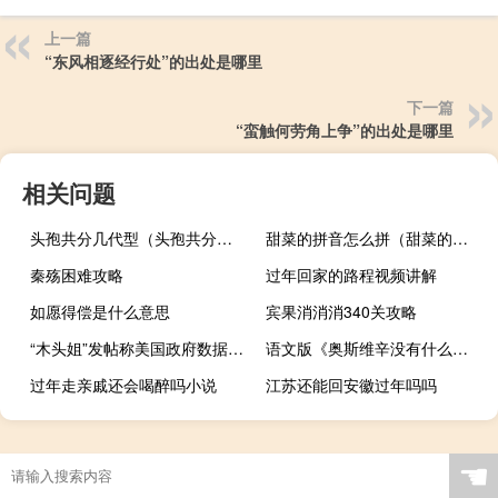
上一篇
“东风相逐经行处”的出处是哪里
下一篇
“蛮触何劳角上争”的出处是哪里
相关问题
头孢共分几代型（头孢共分几代）
甜菜的拼音怎么拼（甜菜的拼音）
秦殇困难攻略
过年回家的路程视频讲解
如愿得偿是什么意思
宾果消消消340关攻略
“木头姐”发帖称美国政府数据失真马斯克回应
语文版《奥斯维辛没有什么新闻》原文
过年走亲戚还会喝醉吗小说
江苏还能回安徽过年吗吗
☚