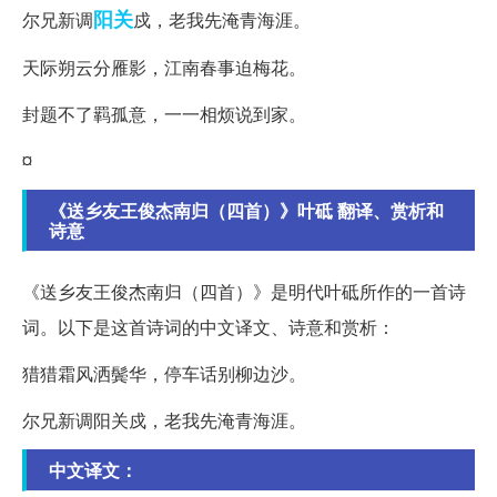
阳关
尔兄新调
戍，老我先淹青海涯。
天际朔云分雁影，江南春事迫梅花。
封题不了羁孤意，一一相烦说到家。
¤
《送乡友王俊杰南归（四首）》叶砥 翻译、赏析和
诗意
《送乡友王俊杰南归（四首）》是明代叶砥所作的一首诗
词。以下是这首诗词的中文译文、诗意和赏析：
猎猎霜风洒鬓华，停车话别柳边沙。
尔兄新调阳关戍，老我先淹青海涯。
中文译文：