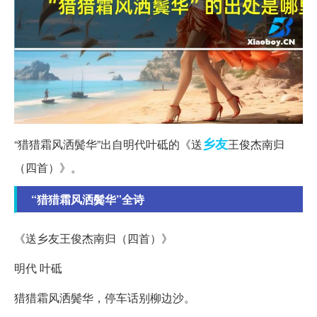
乡友
“猎猎霜风洒鬓华”出自明代叶砥的《送
王俊杰南归
（四首）》。
“猎猎霜风洒鬓华”全诗
《送乡友王俊杰南归（四首）》
明代 叶砥
猎猎霜风洒鬓华，停车话别柳边沙。