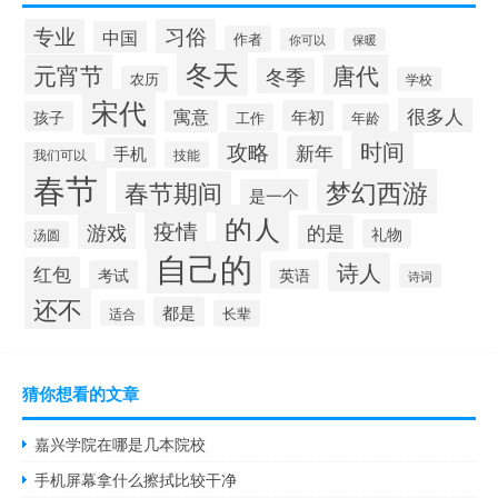
专业
习俗
中国
作者
你可以
保暖
冬天
元宵节
唐代
冬季
农历
学校
宋代
很多人
寓意
年初
孩子
工作
年龄
时间
攻略
新年
手机
技能
我们可以
春节
梦幻西游
春节期间
是一个
的人
疫情
游戏
的是
礼物
汤圆
自己的
诗人
红包
考试
英语
诗词
还不
都是
适合
长辈
猜你想看的文章
嘉兴学院在哪是几本院校
手机屏幕拿什么擦拭比较干净