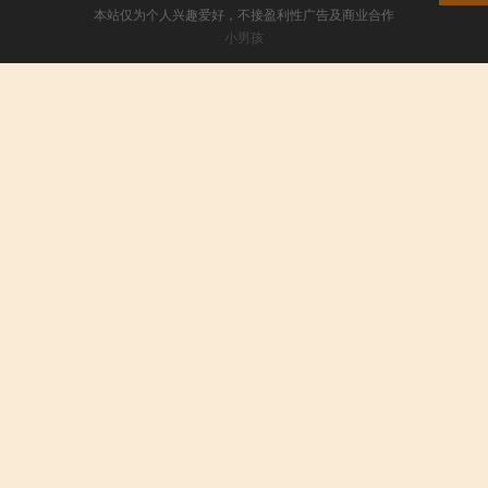
本站仅为个人兴趣爱好，不接盈利性广告及商业合作
小男孩