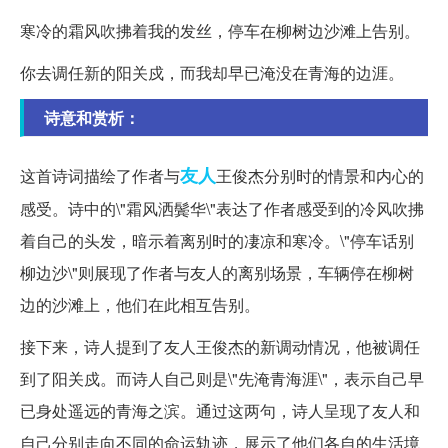
寒冷的霜风吹拂着我的发丝，停车在柳树边沙滩上告别。
你去调任新的阳关戍，而我却早已淹没在青海的边涯。
诗意和赏析：
友人
这首诗词描绘了作者与
王俊杰分别时的情景和内心的
感受。诗中的\"霜风洒鬓华\"表达了作者感受到的冷风吹拂
着自己的头发，暗示着离别时的凄凉和寒冷。\"停车话别
柳边沙\"则展现了作者与友人的离别场景，车辆停在柳树
边的沙滩上，他们在此相互告别。
接下来，诗人提到了友人王俊杰的新调动情况，他被调任
到了阳关戍。而诗人自己则是\"先淹青海涯\"，表示自己早
已身处遥远的青海之滨。通过这两句，诗人呈现了友人和
自己分别走向不同的命运轨迹，展示了他们各自的生活境