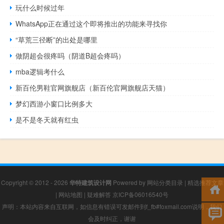
玩什么时候过年
WhatsApp正在通过这个即将推出的功能来寻找你
“草荒三径断”的出处是哪里
做阴超会很疼吗（阴道B超会疼吗）
mba逻辑考什么
新百伦男鞋官网旗舰店（新百伦官网旗舰店天猫）
梦幻西游小窗口比例多大
是不是冬天就有红虫
Copyright © 2012 - 2026
华特建筑设计网
Powered by
网站分类目录
|
精选推荐文章
|
网站地图
|
疑难解答
京ICP备06016540号
声明：本站内容来自互联网，如信息有错误可发邮件到f_fb#foxmail.com说明，我们
会及时纠正，谢谢