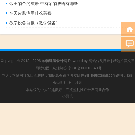
帝王的帝的成语 带有帝的成语有哪些
冬天皮肤痒用什么药膏
教学设备白板（教学设备）
Copyright © 2012 - 2026
华特建筑设计网
Powered by
网站分类目录
|
精选推荐文章
|
网站地图
|
疑难解答
京ICP备06016540号
声明：本站内容来自互联网，如信息有错误可发邮件到f_fb#foxmail.com说明，我们
会及时纠正，谢谢
本站仅为个人兴趣爱好，不接盈利性广告及商业合作
小男孩