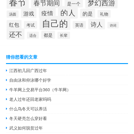
春节
梦幻西游
春节期间
是一个
的人
疫情
游戏
的是
礼物
汤圆
自己的
诗人
红包
考试
英语
诗词
还不
都是
适合
长辈
猜你想看的文章
江西初几回广西过年
自由泳和仰泳哪个好学
牛羊网上交易平台360（牛羊网）
老人过年还回老家吗吗
什么鸟冬天可以养活
冬天硬壳怎么穿好看
武义如何脱贫过年