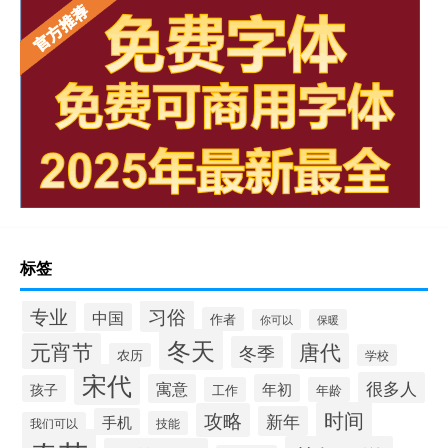
标签
专业
习俗
中国
作者
你可以
保暖
冬天
元宵节
唐代
冬季
农历
学校
宋代
很多人
寓意
年初
孩子
工作
年龄
时间
攻略
新年
手机
技能
我们可以