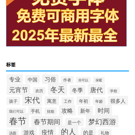
标签
专业
习俗
中国
作者
你可以
保暖
冬天
元宵节
唐代
冬季
农历
学校
宋代
很多人
寓意
年初
孩子
工作
年龄
时间
攻略
新年
手机
技能
我们可以
春节
梦幻西游
春节期间
是一个
的人
疫情
游戏
的是
礼物
汤圆