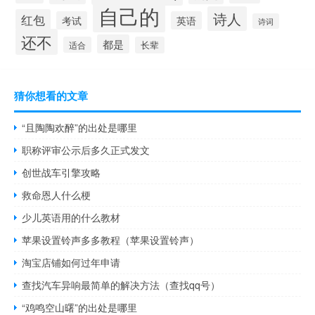
自己的
诗人
红包
考试
英语
诗词
还不
都是
适合
长辈
猜你想看的文章
“且陶陶欢醉”的出处是哪里
职称评审公示后多久正式发文
创世战车引擎攻略
救命恩人什么梗
少儿英语用的什么教材
苹果设置铃声多多教程（苹果设置铃声）
淘宝店铺如何过年申请
查找汽车异响最简单的解决方法（查找qq号）
“鸡鸣空山曙”的出处是哪里