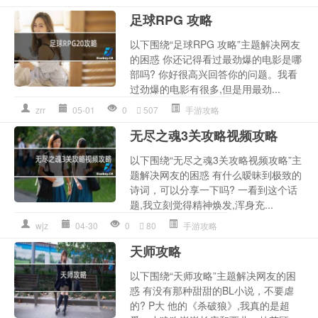
足球RPG 攻略
以下围绕“足球RPG 攻略”主题解决网友
的困惑 你还记得看过最劲爆的电影是哪
部吗? 你好很高兴回答你的问题。我看
过劲爆的电影有很多,但是用最劲...
zrr
05-01
0
507
手游攻略
无尽之魂3关攻略视频攻略
以下围绕“无尽之魂3关攻略视频攻略”主
题解决网友的困惑 有什么暧昧到极致的
诗词，可以分享一下吗? 一看到这个话
题,我立刻觉得精神焕发,浑身充...
wjz
04-30
0
80
手游攻略
天师攻略
以下围绕“天师攻略”主题解决网友的困
惑 有没有那种甜甜的BL小说，不要虐
的? P大 他的《杀破狼》,我真的是超