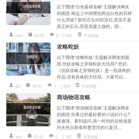
以下围绕“白色墓碑攻略”主题解决网友
的困惑 海边上中间嘿色两边白色的石碑
什么用途? 那些石头叫防浪石,其实不是
真正的石头,而是混凝土做的。因...
bsm
05-02
0
866
手游攻略
攻略蛇妖
以下围绕“攻略蛇妖”主题解决网友的困
惑 伏妖攻略之穿墙蛇妖大结局? 您好,
《伏妖攻略之穿墙蛇妖》是一部虚构的
作品,没有具体的大结局。大家可以...
gls
05-02
0
629
手游攻略
商场物语攻略
以下围绕“商场物语攻略”主题解决网友
的困惑 你看过的最好看的小说叫什么?
谢邀请。看到提问,第一时间的反映就是
列夫托尔斯泰和曹雪芹的巜复活...
scw
05-01
0
190
手游攻略