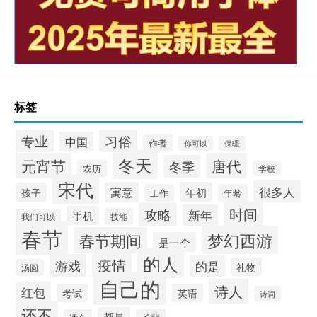
标签
专业
习俗
中国
作者
你可以
保暖
冬天
元宵节
唐代
冬季
农历
学校
宋代
很多人
寓意
年初
孩子
工作
年龄
时间
攻略
新年
手机
技能
我们可以
春节
梦幻西游
春节期间
是一个
的人
疫情
游戏
的是
礼物
汤圆
自己的
诗人
红包
考试
英语
诗词
还不
都是