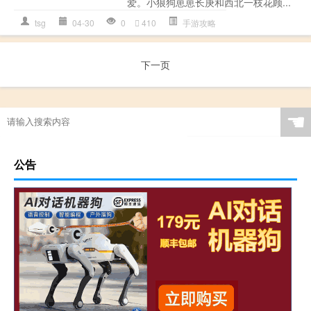
爱。小狼狗崽崽长庚和西北一枝花顾...
tsg
04-30
0
410
手游攻略
下一页
☚
公告