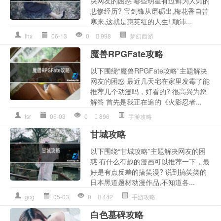
决网友的困惑 哪些明星有过鲜为人知的
悲惨经历? 宝剑锋从磨砺出,梅花香自苦
寒来,这就是惠英红的人生! 颠沛...
lhx
06-13
0
998
梦幻西游
魔兽RPGFate攻略
以下围绕“魔兽RPGFate攻略”主题解决
网友的困惑 最近几天宅在家里发霉了能
推荐几个动漫吗，好看的? 很高兴为您
解答 首先是我正在追的《火影忍者...
lsr
05-03
0
896
手游攻略
甘城攻略
以下围绕“甘城攻略”主题解决网友的困
惑 有什么有趣的漫画可以推荐一下，最
好是有点反差的搞笑漫? 说到搞笑类的
日本黑道题材动漫作品,不知道各...
gcg
05-03
0
442
手游攻略
白色墓碑攻略