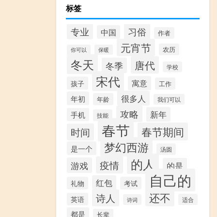
标签
专业
习俗
中国
作者
元宵节
农历
你可以
保暖
冬天
唐代
冬季
学校
宋代
寓意
孩子
工作
很多人
年初
年龄
我们可以
攻略
新年
手机
技能
春节
春节期间
时间
梦幻西游
是一个
汤圆
的人
疫情
游戏
的是
自己的
红包
礼物
考试
还不
诗人
英语
适合
诗词
都是
长辈