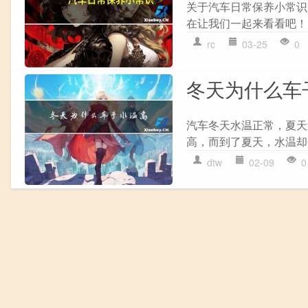
关于汽车日常保养小常识
在让我们一起来看看吧！ 1
rc
03-25
0
冬天为什么车
汽车冬天水温正常，夏天
高，而到了夏天，水温却
dtw
02-09
0