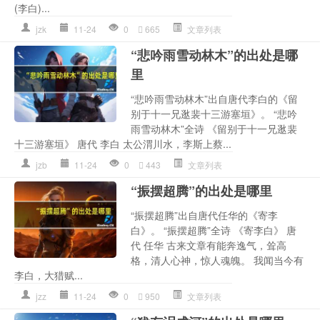
(李白)...
jzk
11-24
0
665
文章列表
“悲吟雨雪动林木”的出处是哪
里
“悲吟雨雪动林木”出自唐代李白的《留
别于十一兄逖裴十三游塞垣》。 “悲吟
雨雪动林木”全诗 《留别于十一兄逖裴
十三游塞垣》 唐代 李白 太公渭川水，李斯上蔡...
jzb
11-24
0
443
文章列表
“振摆超腾”的出处是哪里
“振摆超腾”出自唐代任华的《寄李
白》。 “振摆超腾”全诗 《寄李白》 唐
代 任华 古来文章有能奔逸气，耸高
格，清人心神，惊人魂魄。 我闻当今有
李白，大猎赋...
jzz
11-24
0
950
文章列表