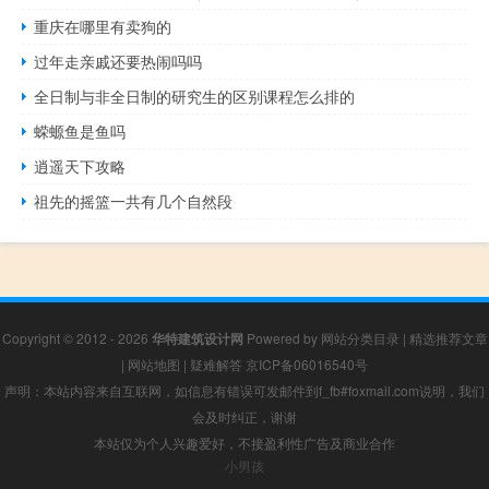
重庆在哪里有卖狗的
过年走亲戚还要热闹吗吗
全日制与非全日制的研究生的区别课程怎么排的
蝾螈鱼是鱼吗
逍遥天下攻略
祖先的摇篮一共有几个自然段
Copyright © 2012 - 2026
华特建筑设计网
Powered by
网站分类目录
|
精选推荐文章
|
网站地图
|
疑难解答
京ICP备06016540号
声明：本站内容来自互联网，如信息有错误可发邮件到f_fb#foxmail.com说明，我们
会及时纠正，谢谢
本站仅为个人兴趣爱好，不接盈利性广告及商业合作
小男孩