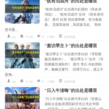
“犹有泪成河”的出处是哪里
“犹有泪成河”出自唐代杜甫的《得舍弟
消息》。 “犹有泪成河”全诗 《得舍弟消
息》 唐代 杜甫 风吹紫荆树，色与春庭
暮。 花落辞故枝，风回返无处。 骨肉
恩书重...
jzy
11-24
0
409
文章列表
“羞访季主卜”的出处是哪里
“羞访季主卜”出自唐代李白的《寻阳紫
极宫感秋作》。 “羞访季主卜”全诗 《寻
阳紫极宫感秋作》 唐代 李白 何处闻秋
声，翛翛北窗竹。 回薄万古心，揽之不
盈掬...
jzx
11-24
0
998
文章列表
“日入牛渚晦”的出处是哪里
“日入牛渚晦”出自唐代李白的《登黄山
凌歊台送族弟溧阳尉济充泛舟赴华阴
（得齐字）》。 “日入牛渚晦”全诗 《登