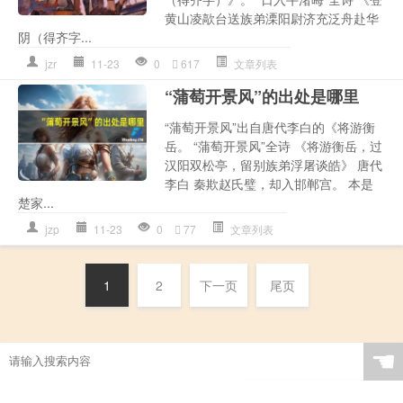
黄山凌歊台送族弟溧阳尉济充泛舟赴华
阴（得齐字...
jzr
11-23
0
617
文章列表
“蒲萄开景风”的出处是哪里
“蒲萄开景风”出自唐代李白的《将游衡
岳。 “蒲萄开景风”全诗 《将游衡岳，过
汉阳双松亭，留别族弟浮屠谈皓》 唐代
李白 秦欺赵氏璧，却入邯郸宫。 本是
楚家...
jzp
11-23
0
77
文章列表
1
2
下一页
尾页
☚