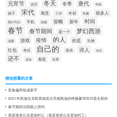
冬天
元宵节
唐代
冬季
农历
学校
宋代
很多人
寓意
年初
孩子
工作
年龄
时间
攻略
新年
手机
技能
我们可以
春节
梦幻西游
春节期间
是一个
的人
疫情
游戏
的是
礼物
汤圆
自己的
诗人
红包
考试
英语
诗词
还不
都是
适合
长辈
猜你想看的文章
桨换偏旁组成新字
2021年凯迪拉克凯雷德首次亮相凯迪的终极豪华SUV是全新的
春节期间法院能上班吗
谁是谁老公全是临时公（谁是谁老公全是临时工）