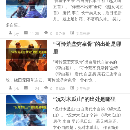
“佯羞不出来”出自唐代李白的《越女词
五首》。 “佯羞不出来”全诗 《越女词五
首》 唐代 李白 长干吴儿女，眉目艳新
月。 屐上足如霜，不著鸦头袜。 吴儿
多白皙...
jzy
11-25
0
749
文章列表
“可怜荒垄穷泉骨”的出处是哪
里
“可怜荒垄穷泉骨”出自唐代白居易的
《李白墓》。 “可怜荒垄穷泉骨”全诗
《李白墓》 唐代 白居易 采石江边李白
坟，绕田无限草连云。 可怜荒垄穷泉骨，曾有惊...
jzk
11-24
0
639
文章列表
“况对木瓜山”的出处是哪里
“况对木瓜山”出自唐代李白的《望木瓜
山》。 “况对木瓜山”全诗 《望木瓜山》
唐代 李白 早起见日出，暮见栖鸟还。
客心自酸楚，况对木瓜山。 作者简介