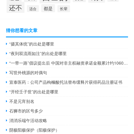
还不
都是
适合
长辈
猜你想看的文章
“摄其体统”的出处是哪里
“夜到双流雨如注”的出处是哪里
“一带一路”倡议提出后 中国对非主权融资承诺金额累计约1060亿美元
写世外桃源的对偶句
宣泰医药：公司产品枸橼酸托法替布缓释片获得药品注册证书
“开经壬子世”的出处是哪里
不是元宵别名
石狮市的区号多少
消消乐端午活动攻略
阴极阳极保护（阳极保护）