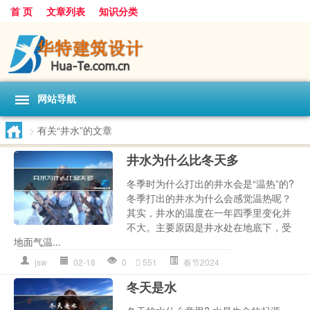
首 页
文章列表
知识分类
网站导航
>
有关“井水”的文章
井水为什么比冬天多
冬季时为什么打出的井水会是“温热”的?
冬季打出的井水为什么会感觉温热呢？
其实，井水的温度在一年四季里变化并
不大。主要原因是井水处在地底下，受
地面气温...
jsw
02-18
0
551
春节2024
冬天是水