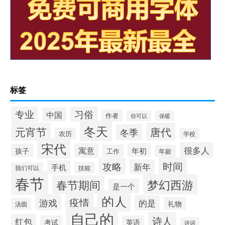
标签
专业
习俗
中国
作者
你可以
保暖
冬天
元宵节
唐代
冬季
农历
学校
宋代
很多人
寓意
年初
孩子
工作
年龄
时间
攻略
新年
手机
技能
我们可以
春节
梦幻西游
春节期间
是一个
的人
疫情
游戏
的是
礼物
汤圆
自己的
诗人
红包
考试
英语
诗词