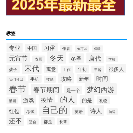
标签
专业
习俗
中国
作者
你可以
保暖
冬天
元宵节
唐代
冬季
农历
学校
宋代
很多人
寓意
年初
孩子
工作
年龄
时间
攻略
新年
手机
技能
我们可以
春节
梦幻西游
春节期间
是一个
的人
疫情
游戏
的是
礼物
汤圆
自己的
诗人
红包
考试
英语
诗词
还不
都是
适合
长辈