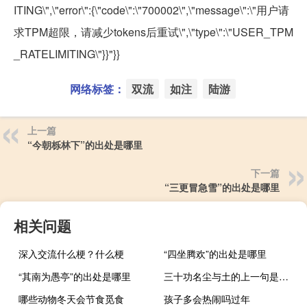
ITING\",\"error\":{\"code\":\"700002\",\"message\":\"用户请
求TPM超限，请减少tokens后重试\",\"type\":\"USER_TPM
_RATELIMITING\"}}"}}
网络标签：
双流
如注
陆游
上一篇
“今朝栎林下”的出处是哪里
下一篇
“三更冒急雪”的出处是哪里
相关问题
深入交流什么梗？什么梗
“四坐腾欢”的出处是哪里
“其南为愚亭”的出处是哪里
三十功名尘与土的上一句是什么
哪些动物冬天会节食觅食
孩子多会热闹吗过年