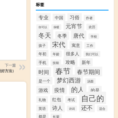
标签
专业
习俗
中国
作者
元宵节
农历
你可以
保暖
冬天
唐代
冬季
学校
宋代
寓意
孩子
工作
很多人
年初
年龄
我们可以
攻略
新年
手机
技能
下一篇
春节
春节期间
时间
最好方法）
梦幻西游
是一个
汤圆
的人
疫情
游戏
的是
自己的
红包
礼物
考试
还不
诗人
英语
适合
诗词
都是
长辈