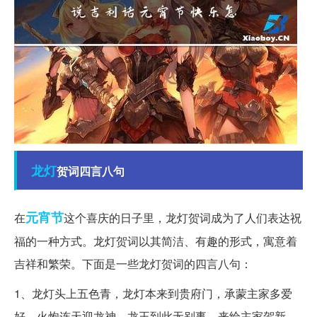
龙灯
贺词四言八句
元宵节
在
这个喜庆的日子里，龙灯贺词成为了人们表达祝
福的一种方式。龙灯贺词以其简洁、有趣的形式，寓意着
吉祥和繁荣。下面是一些龙灯贺词的四言八句：
1、龙灯头上五色青，龙灯本来到贵府门，承蒙主家多爱
好，火炮连天迎龙神。龙王到此无别事，来给主家贺新