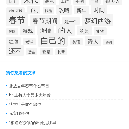
很多人
寓意
年初
孩子
工作
年龄
时间
攻略
新年
手机
技能
我们可以
春节
梦幻西游
春节期间
是一个
的人
疫情
游戏
的是
礼物
汤圆
自己的
诗人
红包
考试
英语
诗词
还不
都是
适合
长辈
猜你想看的文章
播放去年春节什么节目
btv主持人李晶多大年龄
猪大排是哪个部位
元宵咋样包
“相逢逐凉候”的出处是哪里