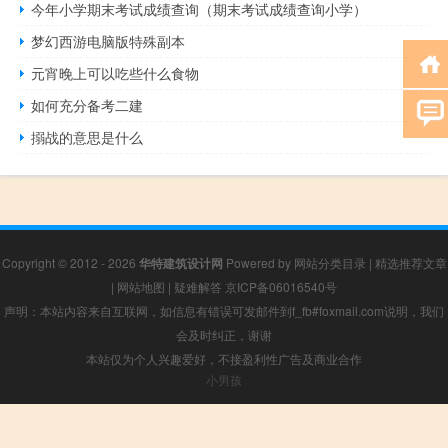
今年小学期末考试成绩查询（期末考试成绩查询小学）
梦幻西游电脑版特殊副本
元宵晚上可以吃些什么食物
如何充分备考二建
搦战的意思是什么
Copyright © 2012 - 2026
华特建筑设计网
Powered by
网站分类目录
|
精选推荐文章
|
网站地图
|
疑难解答
京ICP备06016540号
声明：本站内容来自互联网，如信息有错误可发邮件到f_fb#foxmail.com说明，我们
会及时纠正，谢谢
本站仅为个人兴趣爱好，不接盈利性广告及商业合作
小男孩