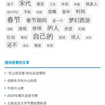
宋代
很多人
寓意
年初
孩子
工作
年龄
时间
攻略
新年
手机
技能
我们可以
春节
梦幻西游
春节期间
是一个
的人
疫情
游戏
的是
礼物
汤圆
自己的
诗人
红包
考试
英语
诗词
还不
都是
适合
长辈
猜你想看的文章
“芝山望宜楼”的出处是哪里
成都冬天吃什么肉类
中抓什么梗
2020年哪天是春节啊
云南农业大学学费收费标准