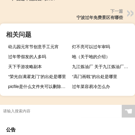
下一篇
宁波过年免费景区有哪些
相关问题
幼儿园元宵节创意手工元宵
灯不亮可以过年审吗
过年带假发的人多吗
吔（关于吔的介绍）
天下手游攻略副本
九江炼油厂 关于九江炼油厂的介绍
“荣光自满濯龙门”的出处是哪里
“高门画戟”的出处是哪里
picfile是什么文件夹可以删除吗（picfile）
过年菜容易冷怎么办
☚
公告