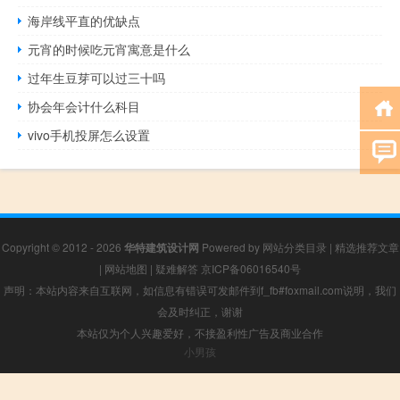
海岸线平直的优缺点
元宵的时候吃元宵寓意是什么
过年生豆芽可以过三十吗
协会年会计什么科目
vivo手机投屏怎么设置
Copyright © 2012 - 2026
华特建筑设计网
Powered by
网站分类目录
|
精选推荐文章
|
网站地图
|
疑难解答
京ICP备06016540号
声明：本站内容来自互联网，如信息有错误可发邮件到f_fb#foxmail.com说明，我们
会及时纠正，谢谢
本站仅为个人兴趣爱好，不接盈利性广告及商业合作
小男孩