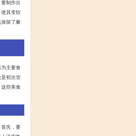
。要制作出
，使其变软
既保留了藜
酱为主要食
论是初次尝
，这些美食
。首先，要