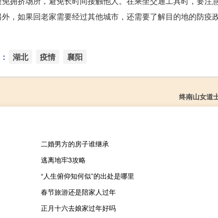
避免拥挤场所，避免长时间接触他人。在乘坐交通工具时，要注
另外，如果回老家需要经过其他城市，还需要了解目的地的防疫
：
湖北
疫情
襄阳
终南山女道
二婚男方的房子谁继承
逃离地牢3攻略
“人生俯仰知何似”的出处是哪里
春节旅游还是陪家人过年
正月十六去娘家过年好吗