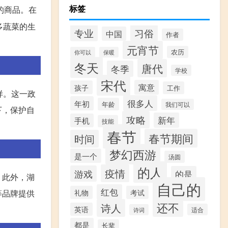
标签
的商品。在
多蔬菜的生
专业
习俗
中国
作者
元宵节
农历
你可以
保暖
冬天
唐代
冬季
学校
宋代
寓意
孩子
工作
样。这一政
很多人
年初
年龄
我们可以
下，保护自
攻略
新年
手机
技能
春节
春节期间
时间
梦幻西游
是一个
汤圆
的人
疫情
游戏
的是
。此外，湖
自己的
红包
礼物
考试
等品牌提供
还不
诗人
英语
适合
诗词
都是
长辈