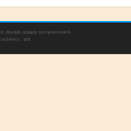
文章
|
网站地图
|
疑难解答
京ICP备06016540号
，我们会及时纠正，谢谢