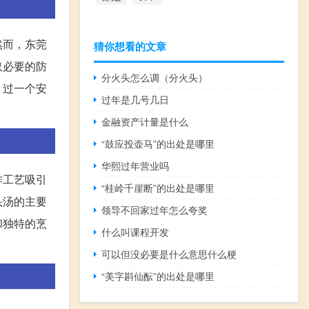
然而，东莞
猜你想看的文章
取必要的防
分火头怎么调（分火头）
，过一个安
过年是几号几日
金融资产计量是什么
“鼓应投壶马”的出处是哪里
华熙过年营业吗
作工艺吸引
“桂岭千崖断”的出处是哪里
头汤的主要
领导不回家过年怎么夸奖
和独特的烹
什么叫课程开发
可以但没必要是什么意思什么梗
“美字斟仙酝”的出处是哪里